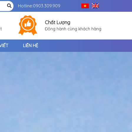
Hotline:
0903.309.909
Chất Lượng
t
Đồng hành cùng khách hàng
VIẾT
LIÊN HỆ