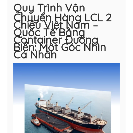
Quy Trình Vận
Chuyển Hàng LCL 2
Chiều Việt Nam –
Quốc Tế Bằng
Container Đường
Biển: Một Góc Nhìn
Cá Nhân