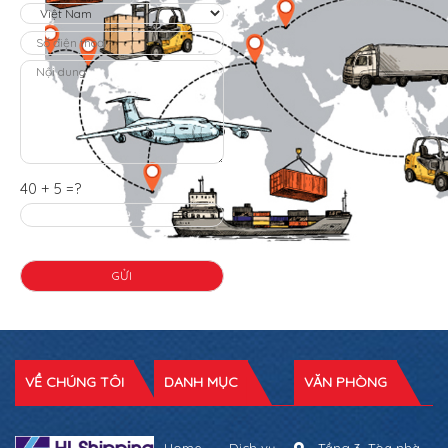
40 + 5 =?
VỀ CHÚNG TÔI
DANH MỤC
VĂN PHÒNG