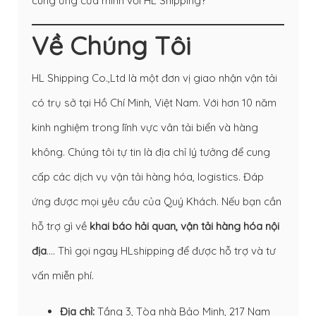
cung ứng của mình với HL Shipping?
Về Chúng Tôi
HL Shipping Co.,Ltd là một đơn vị giao nhận vận tải
có trụ sở tại Hồ Chí Minh, Việt Nam. Với hơn 10 năm
kinh nghiệm trong lĩnh vực vân tải biển và hàng
không. Chúng tôi tự tin là địa chỉ lý tưởng để cung
cấp các dịch vụ vận tải hàng hóa, logistics. Đáp
ứng được mọi yêu cầu của Quý Khách. Nếu bạn cần
hỗ trợ gì về
khai báo hải quan
,
vận tải hàng hóa nội
địa
…. Thì gọi ngay HLshipping để được hỗ trợ và tư
vấn miễn phí.
Địa chỉ:
Tầng 3, Tòa nhà Bảo Minh, 217 Nam