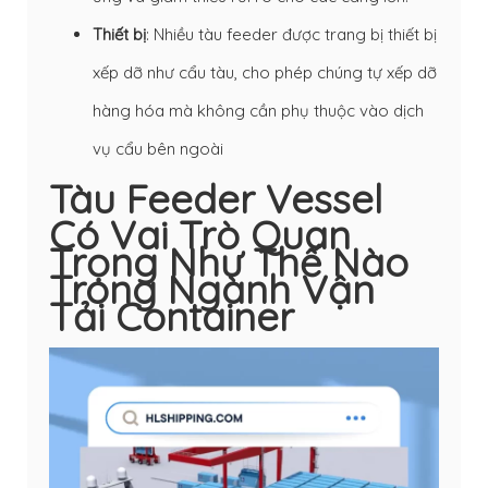
Thiết bị
: Nhiều tàu feeder được trang bị thiết bị
xếp dỡ như cẩu tàu, cho phép chúng tự xếp dỡ
hàng hóa mà không cần phụ thuộc vào dịch
vụ cẩu bên ngoài
Tàu Feeder Vessel
Có Vai Trò Quan
Trọng Như Thế Nào
Trong Ngành Vận
Tải Container