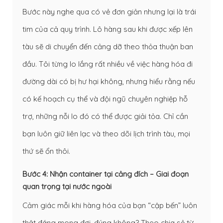
Bước này nghe qua có vẻ đơn giản nhưng lại là trái
tim của cả quy trình. Lô hàng sau khi được xếp lên
tàu sẽ di chuyển đến cảng dỡ theo thỏa thuận ban
đầu. Tôi từng lo lắng rất nhiều về việc hàng hóa đi
đường dài có bị hư hại không, nhưng hiểu rằng nếu
có kế hoạch cụ thể và đội ngũ chuyên nghiệp hỗ
trợ, những nỗi lo đó có thể được giải tỏa. Chỉ cần
bạn luôn giữ liên lạc và theo dõi lịch trình tàu, mọi
thứ sẽ ổn thôi.
Bước 4: Nhận container tại cảng đích – Giai đoạn
quan trọng tại nước ngoài
Cảm giác mỗi khi hàng hóa của bạn “cập bến” luôn
thật đáng mong đợi, đúng không? Theo chia sẻ từ