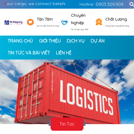
Y
our cargo, we connect beliefs
Hotline:
0903.309.909
Chuyên
Tận Tâm
Chất Lượng
Nghiệp
Giá ổn định nhất thị trường
Đồng hành cùng khách hàng
Tốt và hiệu quả nhất
TRANG CHỦ
GIỚI THIỆU
DỊCH VỤ
DỰ ÁN
TIN TỨC VÀ BÀI VIẾT
LIÊN HỆ
<
>
Tin Tức