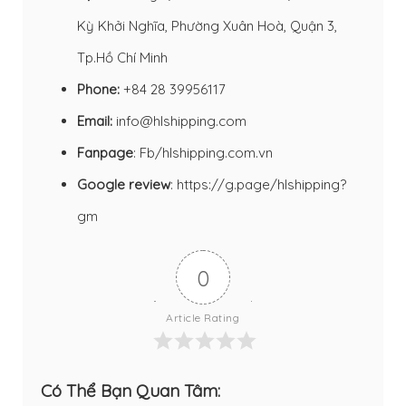
Kỳ Khởi Nghĩa, Phường Xuân Hoà, Quận 3,
Tp.Hồ Chí Minh
Phone:
+84 28 39956117
Email:
info@hlshipping.com
Fanpage
:
Fb/hlshipping.com.vn
Google review
:
https://g.page/hlshipping?
gm
0
Article Rating
Có Thể Bạn Quan Tâm: