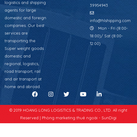
logistics and shipping
39954943
agents for large
domestic and foreign
info@hlshipping.com
companies. Our best
Mon - Fri (8:00-
services are
18:00)/ Sat (8:00-
transporting the
12:00)
Super weight goods
domestic and
regional, logistics,
road transport, rail
and air transport at
home and abroad.
© 2019 HOANG LONG LOGISTICS & TRADING CO., LTD. All right
Reserved |
Phòng marketing thuê ngoài - SunDigi