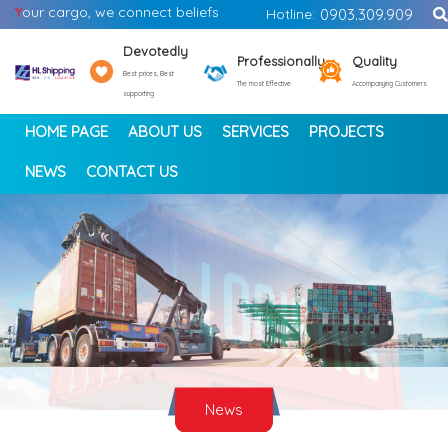
Y
our cargo, we connect beliefs
Hotline:
0903.309.909
Devotedly
Professionally
Quality
Best prices, Best
The most Effective
Accompanying Customers
supporting
HOME PAGE
ABOUT US
SERVICES
PROJECTS
NEWS
CONTACT US
<
>
News