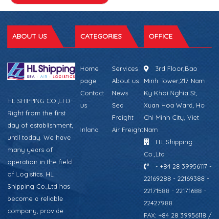
ABOUT US
CATEGORIES
OFFICE
Home
Services
3rd Floor,Bao
page
About us
Minh Tower,217 Nam
Contact
News
Ky Khoi Nghia St,
HL SHIPPING CO.,LTD-
us
Sea
Xuan Hoa Ward, Ho
Right from the first
Freight
Chi Minh City, Viet
day of establishment,
Inland
Air Freight
Nam
until today. We have
HL Shipping
many years of
Co.,Ltd
operation in the field
- +84 28 39956117 -
of Logistics. HL
22169288 - 22169388 -
Shipping Co.,Ltd has
22171588 - 22171688 -
become a reliable
22427988
company, provide
FAX: +84 28 39956118 /