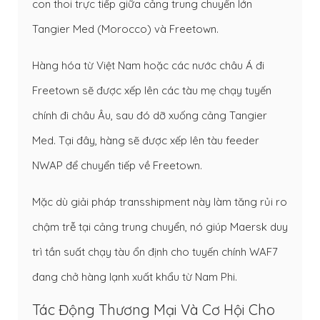
con thoi trực tiếp giữa cảng trung chuyển lớn
Tangier Med (Morocco) và Freetown.
Hàng hóa từ Việt Nam hoặc các nước châu Á đi
Freetown sẽ được xếp lên các tàu mẹ chạy tuyến
chính đi châu Âu, sau đó dỡ xuống cảng Tangier
Med. Tại đây, hàng sẽ được xếp lên tàu feeder
NWAP để chuyển tiếp về Freetown.
Mặc dù giải pháp transshipment này làm tăng rủi ro
chậm trễ tại cảng trung chuyển, nó giúp Maersk duy
trì tần suất chạy tàu ổn định cho tuyến chính WAF7
đang chở hàng lạnh xuất khẩu từ Nam Phi.
Tác Động Thương Mại Và Cơ Hội Cho