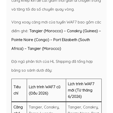
cảng khép kín để cắt giảm thời gian di chuyển trống
và tăng tối đa số chuyến quay vòng.
Vòng xoay cảng mới của tuyến WAF7 bao gồm các
điểm ghé:
Tangier (Morocco) – Conakry (Guinea) –
Pointe Noire (Congo) – Port Elizabeth (South
Africa) – Tangier (Morocco)
Đội ngũ phân tích của HL Shipping đã tổng hợp
bảng so sánh dưới đây:
Lịch trình WAF7
Tiêu
Lịch trình WAF7 cũ
mới (Từ tháng
chí
(Đầu 2026)
6/2026)
Cảng
Tangier, Conakry,
Tangier, Conakry,