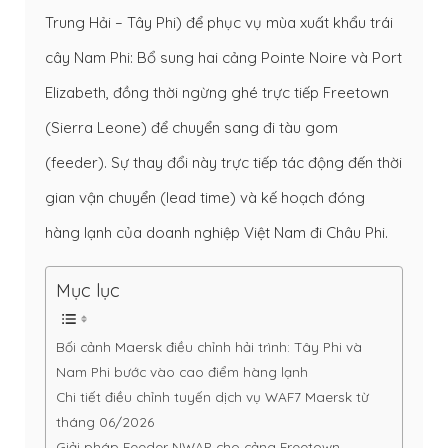
Trung Hải – Tây Phi) để phục vụ mùa xuất khẩu trái
cây Nam Phi: Bổ sung hai cảng Pointe Noire và Port
Elizabeth, đồng thời ngừng ghé trực tiếp Freetown
(Sierra Leone) để chuyển sang đi tàu gom
(feeder). Sự thay đổi này trực tiếp tác động đến thời
gian vận chuyển (lead time) và kế hoạch đóng
hàng lạnh của doanh nghiệp Việt Nam đi Châu Phi.
Mục lục
Bối cảnh Maersk điều chỉnh hải trình: Tây Phi và
Nam Phi bước vào cao điểm hàng lạnh
Chi tiết điều chỉnh tuyến dịch vụ WAF7 Maersk từ
tháng 06/2026
Giải pháp Feeder NWAP cho cảng Freetown