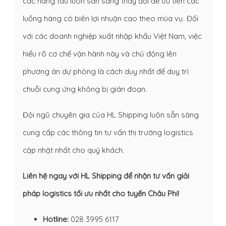
các hãng tàu luôn sẵn sàng thay đổi để ưu tiên các
luồng hàng có biên lợi nhuận cao theo mùa vụ. Đối
với các doanh nghiệp xuất nhập khẩu Việt Nam, việc
hiểu rõ cơ chế vận hành này và chủ động lên
phương án dự phòng là cách duy nhất để duy trì
chuỗi cung ứng không bị gián đoạn.
Đội ngũ chuyên gia của HL Shipping luôn sẵn sàng
cung cấp các thông tin tư vấn thị trường logistics
cập nhật nhất cho quý khách.
Liên hệ ngay với HL Shipping để nhận tư vấn giải
pháp logistics tối ưu nhất cho tuyến Châu Phi!
Hotline:
028 3995 6117