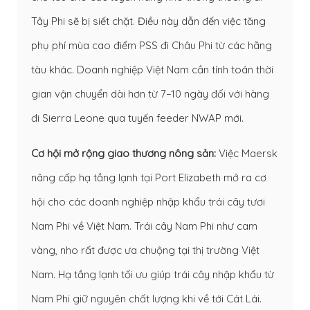
Tây Phi sẽ bị siết chặt. Điều này dẫn đến việc tăng
phụ phí mùa cao điểm
PSS đi Châu Phi
từ các hãng
tàu khác. Doanh nghiệp Việt Nam cần tính toán thời
gian vận chuyển dài hơn từ 7–10 ngày đối với hàng
đi Sierra Leone qua tuyến feeder NWAP mới.
Cơ hội mở rộng giao thương nông sản:
Việc Maersk
nâng cấp hạ tầng lạnh tại Port Elizabeth mở ra cơ
hội cho các doanh nghiệp nhập khẩu trái cây tươi
Nam Phi về Việt Nam. Trái cây Nam Phi như cam
vàng, nho rất được ưa chuộng tại thị trường Việt
Nam. Hạ tầng lạnh tối ưu giúp trái cây nhập khẩu từ
Nam Phi giữ nguyên chất lượng khi về tới Cát Lái.