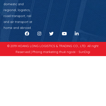
domestic and
regional, logistics,
road transport, rail
and air transport at
home and abroad.
© 2019 HOANG LONG LOGISTICS & TRADING CO., LTD. All right
Reserved |
Phòng marketing thuê ngoài - SunDigi