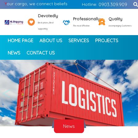
Y
our cargo, we connect beliefs
Hotline:
0903.309.909
Devotedly
Professionally
Quality
Best prices, Best
The most Effective
Accompanying Customers
supporting
HOME PAGE
ABOUT US
SERVICES
PROJECTS
NEWS
CONTACT US
<
>
News