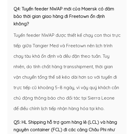
Q4: Tuyến feeder NWAP mới của Maersk có đảm
bảo thời gian giao hàng đi Freetown ổn định
không?
Tuyến feeder NWAP được thiết kế chạy con thoi trực
tiếp giữa Tangier Med và Freetown nên lịch trình
chạy tàu khá ổn định và đều đặn theo tuần. Tuy
nhiên, do tính chất hàng transshipment, thời gian
vận chuyển tổng thể sẽ kéo dài hơn so với tuyến đi
trực tiếp cũ khoảng 5–8 ngày, vì vậy quý khách cần
chủ động thông báo cho đối tác tại Sierra Leone
để điều chỉnh lịch tiếp nhận hàng hóa tại kho.
Q5: HL Shipping hỗ trợ gom hàng lẻ (LCL) và hàng
nguyên container (FCL) đi các cảng Châu Phi như