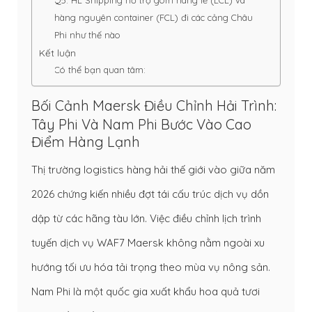
Q5: HL Shipping hỗ trợ gom hàng lẻ (LCL) và
hàng nguyên container (FCL) đi các cảng Châu
Phi như thế nào
Kết luận
Có thể bạn quan tâm:
Bối Cảnh Maersk Điều Chỉnh Hải Trình:
Tây Phi Và Nam Phi Bước Vào Cao
Điểm Hàng Lạnh
Thị trường logistics hàng hải thế giới vào giữa năm
2026 chứng kiến nhiều đợt tái cấu trúc dịch vụ dồn
dập từ các hãng tàu lớn. Việc điều chỉnh lịch trình
tuyến dịch vụ WAF7 Maersk
không nằm ngoài xu
hướng tối ưu hóa tải trọng theo mùa vụ nông sản.
Nam Phi là một quốc gia xuất khẩu hoa quả tươi