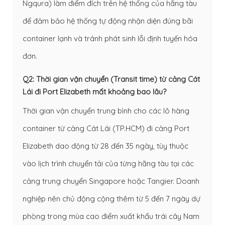
Ngqura) làm điểm đích trên hệ thống của hãng tàu
để đảm bảo hệ thống tự động nhận diện đúng bãi
container lạnh và tránh phát sinh lỗi định tuyến hóa
đơn.
Q2: Thời gian vận chuyển (Transit time) từ cảng Cát
Lái đi Port Elizabeth mất khoảng bao lâu?
Thời gian vận chuyển trung bình cho các lô hàng
container từ cảng Cát Lái (TP.HCM) đi cảng Port
Elizabeth dao động từ 28 đến 35 ngày, tùy thuộc
vào lịch trình chuyển tải của từng hãng tàu tại các
cảng trung chuyển Singapore hoặc Tangier. Doanh
nghiệp nên chủ động cộng thêm từ 5 đến 7 ngày dự
phòng trong mùa cao điểm xuất khẩu trái cây Nam