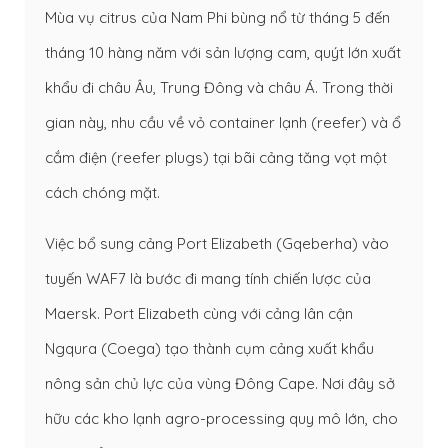
Mùa vụ citrus của Nam Phi bùng nổ từ tháng 5 đến
tháng 10 hàng năm với sản lượng cam, quýt lớn xuất
khẩu đi châu Âu, Trung Đông và châu Á. Trong thời
gian này, nhu cầu về vỏ container lạnh (reefer) và ổ
cắm điện (reefer plugs) tại bãi cảng tăng vọt một
cách chóng mặt.
Việc bổ sung cảng Port Elizabeth (Gqeberha) vào
tuyến WAF7 là bước đi mang tính chiến lược của
Maersk. Port Elizabeth cùng với cảng lân cận
Ngqura (Coega) tạo thành cụm cảng xuất khẩu
nông sản chủ lực của vùng Đông Cape. Nơi đây sở
hữu các kho lạnh agro-processing quy mô lớn, cho