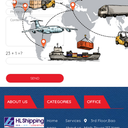
23 + 1 =?
ABOUT US
CATEGORIES
OFFICE
Home
Services
3rd Floor,Bao
page
About us
Minh Tower,217 Nam