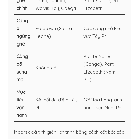
ghé
Tema, Luanda,
Pointe Noire, Port
chính
Walvis Bay, Coega
Elizabeth
Cảng
bị
Freetown (Sierra
Các cảng nhỏ khu
ngừng
Leone)
vực Tây Phi
ghé
Cảng
Pointe Noire
bổ
(Congo), Port
Không có
sung
Elizabeth (Nam
mới
Phi)
Mục
tiêu
Kết nối đa điểm Tây
Giải tỏa hàng lạnh
vận
Phi
nông sản Nam Phi
hành
Maersk đã tinh giản lịch trình bằng cách cắt bớt các