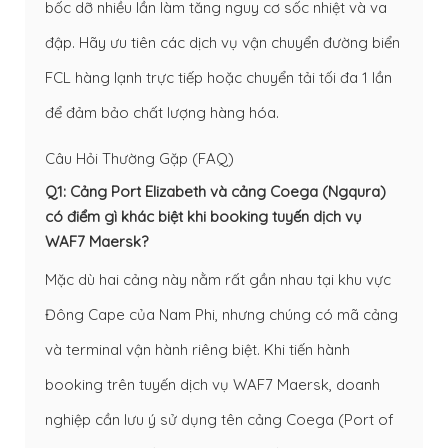
bốc dỡ nhiều lần làm tăng nguy cơ sốc nhiệt và va
đập. Hãy ưu tiên các dịch vụ
vận chuyển đường biển
FCL hàng lạnh trực tiếp
hoặc chuyển tải tối đa 1 lần
để đảm bảo chất lượng hàng hóa.
Câu Hỏi Thường Gặp (FAQ)
Q1: Cảng Port Elizabeth và cảng Coega (Ngqura)
có điểm gì khác biệt khi booking tuyến dịch vụ
WAF7 Maersk?
Mặc dù hai cảng này nằm rất gần nhau tại khu vực
Đông Cape của Nam Phi, nhưng chúng có mã cảng
và terminal vận hành riêng biệt. Khi tiến hành
booking trên tuyến dịch vụ WAF7 Maersk, doanh
nghiệp cần lưu ý sử dụng tên cảng Coega (Port of