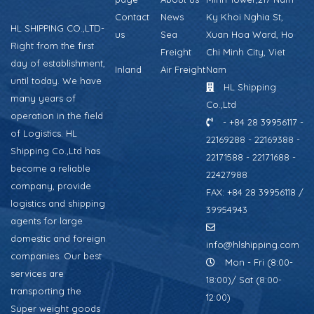
Contact
News
Ky Khoi Nghia St,
HL SHIPPING CO.,LTD-
us
Sea
Xuan Hoa Ward, Ho
Right from the first
Freight
Chi Minh City, Viet
day of establishment,
Inland
Air Freight
Nam
until today. We have
HL Shipping
many years of
Co.,Ltd
operation in the field
- +84 28 39956117 -
of Logistics. HL
22169288 - 22169388 -
Shipping Co.,Ltd has
22171588 - 22171688 -
become a reliable
22427988
company, provide
FAX: +84 28 39956118 /
logistics and shipping
39954943
agents for large
domestic and foreign
info@hlshipping.com
companies. Our best
Mon - Fri (8:00-
services are
18:00)/ Sat (8:00-
transporting the
12:00)
Super weight goods