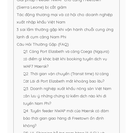
(Sierra Leone) bị cắt giảm
Tác động thương mại và cơ hội cho doanh nghiệp
xuất nhập khẩu Việt Nam
3 sai lầm thường gặp khi vận hành chuỗi cung ứng
lạnh đi cụm cảng Nam Phi
Câu Hỏi Thường Gặp (FAQ)
Q1: Cảng Port Elizabeth và cảng Coega (Ngqura)
có điểm gì khác biệt khi booking tuyến dịch vụ
WAF7 Maersk?
Q2: Thời gian vận chuyển (Transit time) từ cảng
Cát Lái đi Port Elizabeth mất khoảng bao lâu?
Q3: Doanh nghiệp xuất khẩu nông sản Việt Nam
cần lưu ý những chứng từ kiểm dịch nào khi đi
tuyến Nam Phi?
Q4: Tuyến feeder NWAP mới của Maersk có đảm
bảo thời gian giao hàng đi Freetown ổn định
không?