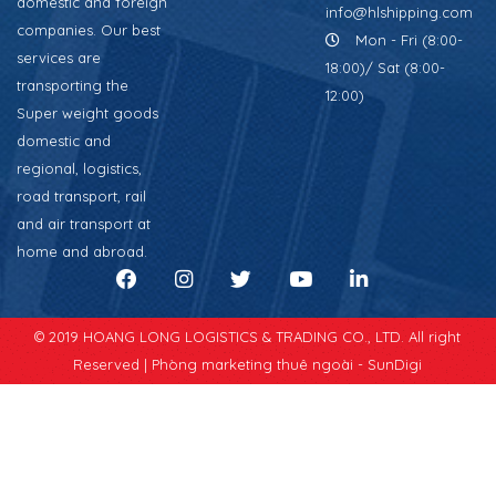
domestic and foreign
info@hlshipping.com
companies. Our best
Mon - Fri (8:00-
services are
18:00)/ Sat (8:00-
transporting the
12:00)
Super weight goods
domestic and
regional, logistics,
road transport, rail
and air transport at
home and abroad.
© 2019 HOANG LONG LOGISTICS & TRADING CO., LTD. All right
Reserved |
Phòng marketing thuê ngoài - SunDigi