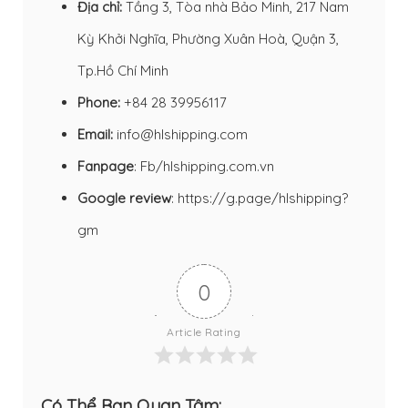
Địa chỉ:
Tầng 3, Tòa nhà Bảo Minh, 217 Nam
Kỳ Khởi Nghĩa, Phường Xuân Hoà, Quận 3,
Tp.Hồ Chí Minh
Phone:
+84 28 39956117
Email:
info@hlshipping.com
Fanpage
:
Fb/hlshipping.com.vn
Google review
:
https://g.page/hlshipping?
gm
0
Article Rating
Có Thể Bạn Quan Tâm: