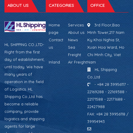
ABOUT US
CATEGORIES
OFFICE
Home
Services
3rd Floor,Bao
page
About us
Minh Tower,217 Nam
Contact
News
Ky Khoi Nghia St,
HL SHIPPING CO.,LTD-
us
Sea
Xuan Hoa Ward, Ho
Right from the first
Freight
Chi Minh City, Viet
day of establishment,
Inland
Air Freight
Nam
until today. We have
HL Shipping
many years of
Co.,Ltd
operation in the field
- +84 28 39956117 -
of Logistics. HL
22169288 - 22169388 -
Shipping Co.,Ltd has
22171588 - 22171688 -
become a reliable
22427988
company, provide
FAX: +84 28 39956118 /
logistics and shipping
39954943
agents for large