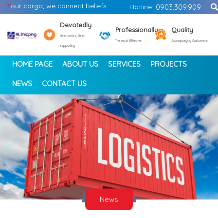
Y
our cargo, we connect beliefs
Hotline:
0903.309.909
Devotedly
Professionally
Quality
Best prices, Best
The most Effective
Accompanying Customers
supporting
HOME PAGE
ABOUT US
SERVICES
PROJECTS
NEWS
CONTACT US
<
>
News