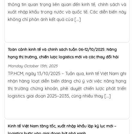
thông tin quan trọng liên quan đến kinh tế, chính sách và
xuất nhập khẩu trong nước và quốc tế. Các diễn biến này
không chỉ phản ánh kết quả của […]
Toàn cảnh kinh tế và chính sách tuần 06–12/10/2025: Nâng
hạng thị trường, chiến lược logistics mới và các thay đổi hải
quan
Monday October 13th, 2025
TP.HCM, ngày 13/10/2025 – Tuần qua, kinh tế Việt Nam ghi
nhận hàng loạt diễn biến đáng chú ý với việc nâng hạng
thị trường chứng khoán, phê duyệt chiến lược phát triển
logistics giai đoạn 2025–2035, cùng nhiều thay […]
Kinh tế Việt Nam tăng tốc, xuất nhập khẩu lập kỷ lục mới –
logistics bước vào giai đoạn bứt phá xanh