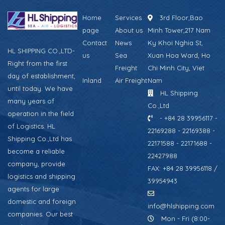
Home
Services
3rd Floor,Bao
page
About us
Minh Tower,217 Nam
Contact
News
Ky Khoi Nghia St,
HL SHIPPING CO.,LTD-
us
Sea
Xuan Hoa Ward, Ho
Right from the first
Freight
Chi Minh City, Viet
day of establishment,
Inland
Air Freight
Nam
until today. We have
HL Shipping
many years of
Co.,Ltd
operation in the field
- +84 28 39956117 -
of Logistics. HL
22169288 - 22169388 -
Shipping Co.,Ltd has
22171588 - 22171688 -
become a reliable
22427988
company, provide
FAX: +84 28 39956118 /
logistics and shipping
39954943
agents for large
domestic and foreign
info@hlshipping.com
companies. Our best
Mon - Fri (8:00-