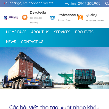
Y
our cargo, we connect beliefs
Hotline:
0903.309.909
Devotedly
Professionally
Quality
Best prices, Best
The most Effective
Accompanying Customers
supporting
HOME PAGE
ABOUT US
SERVICES
PROJECTS
NEWS
CONTACT US
<
>
Các bài viết cho tag: xuất nhập khẩu