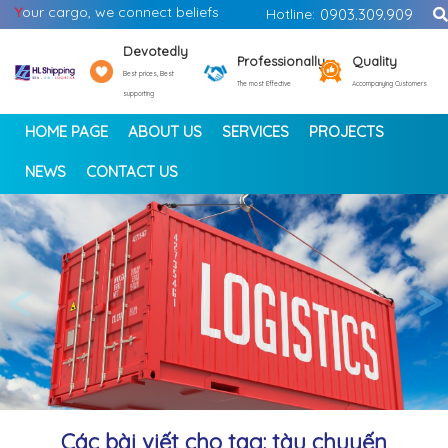
Y
our cargo, we connect beliefs
Hotline:
0903.309.909
Devotedly
Professionally
Quality
Best prices, Best
The most Effective
Accompanying Customers
supporting
HOME PAGE
ABOUT US
SERVICES
PROJECTS
NEWS
CONTACT US
<
>
Các bài viết cho tag: tàu chuyến