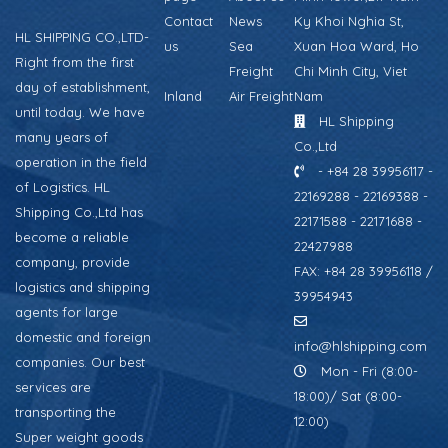
Contact
News
Ky Khoi Nghia St,
HL SHIPPING CO.,LTD-
us
Sea
Xuan Hoa Ward, Ho
Right from the first
Freight
Chi Minh City, Viet
day of establishment,
Inland
Air Freight
Nam
until today. We have
HL Shipping
many years of
Co.,Ltd
operation in the field
- +84 28 39956117 -
of Logistics. HL
22169288 - 22169388 -
Shipping Co.,Ltd has
22171588 - 22171688 -
become a reliable
22427988
company, provide
FAX: +84 28 39956118 /
logistics and shipping
39954943
agents for large
domestic and foreign
info@hlshipping.com
companies. Our best
Mon - Fri (8:00-
services are
18:00)/ Sat (8:00-
transporting the
12:00)
Super weight goods