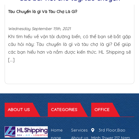
Tàu Chuyến là gì Và Tàu Chợ Là Gì?
Wednesday September 15th, 2021
Khi tìm hiểu về vận tải đường biển, có thể bạn sẽ bắt gặp
câu hỏi này: Tàu chuyến là gì và tàu chợ là gì? Để giúp
các bạn hiểu hơn và nắm được kiến thức. HL Shipping sẽ
[…]
ABOUT US
CATEGORIES
OFFICE
Home
Services
3rd Floor,Bao
page
About us
Minh Tower,217 Nam