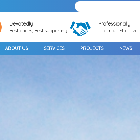
Devotedly
Professionally
Best prices, Best supporting
The most Effective
ABOUT US
SERVICES
PROJECTS
NEWS