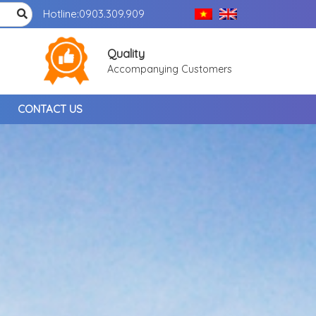
Hotline:
0903.309.909
Quality
Accompanying Customers
CONTACT US