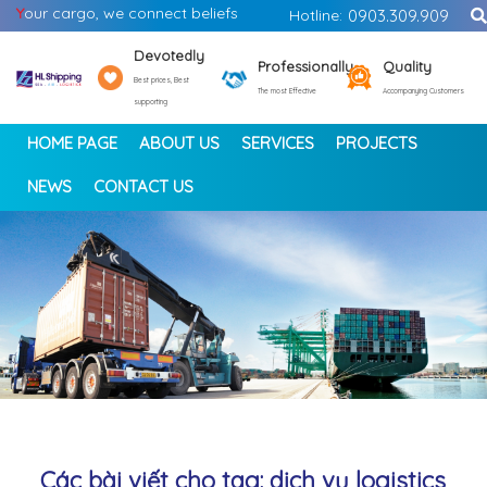
Y
our cargo, we connect beliefs
Hotline:
0903.309.909
Devotedly
Professionally
Quality
Best prices, Best
The most Effective
Accompanying Customers
supporting
HOME PAGE
ABOUT US
SERVICES
PROJECTS
NEWS
CONTACT US
<
>
Các bài viết cho tag: dịch vụ logistics