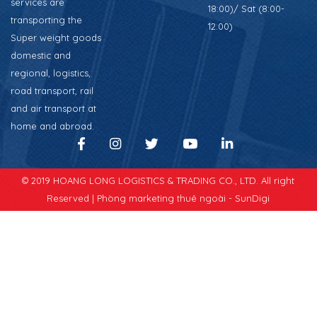
services are
18:00)/ Sat (8:00-
transporting the
12:00)
Super weight goods
domestic and
regional, logistics,
road transport, rail
and air transport at
home and abroad.
© 2019 HOANG LONG LOGISTICS & TRADING CO., LTD. All right
Reserved |
Phòng marketing thuê ngoài - SunDigi