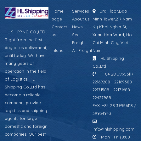
Home
Services
3rd Floor,Bao
page
About us
Minh Tower,217 Nam
Contact
News
Ky Khoi Nghia St,
HL SHIPPING CO.,LTD-
us
Sea
Xuan Hoa Ward, Ho
Right from the first
Freight
Chi Minh City, Viet
day of establishment,
Inland
Air Freight
Nam
until today. We have
HL Shipping
many years of
Co.,Ltd
operation in the field
- +84 28 39956117 -
of Logistics. HL
22169288 - 22169388 -
Shipping Co.,Ltd has
22171588 - 22171688 -
become a reliable
22427988
company, provide
FAX: +84 28 39956118 /
logistics and shipping
39954943
agents for large
domestic and foreign
info@hlshipping.com
companies. Our best
Mon - Fri (8:00-