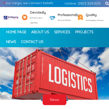
Y
our cargo, we connect beliefs
Hotline:
0903.309.909
Devotedly
Professionally
Quality
Best prices, Best
The most Effective
Accompanying Customers
supporting
HOME PAGE
ABOUT US
SERVICES
PROJECTS
NEWS
CONTACT US
<
>
News