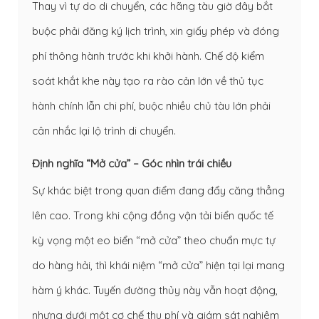
Thay vì tự do di chuyển, các hãng tàu giờ đây bắt
buộc phải đăng ký lịch trình, xin giấy phép và đóng
phí thông hành trước khi khởi hành. Chế độ kiểm
soát khắt khe này tạo ra rào cản lớn về thủ tục
hành chính lẫn chi phí, buộc nhiều chủ tàu lớn phải
cân nhắc lại lộ trình di chuyển.
Định nghĩa “Mở cửa” – Góc nhìn trái chiều
Sự khác biệt trong quan điểm đang đẩy căng thẳng
lên cao. Trong khi cộng đồng vận tải biển quốc tế
kỳ vọng một eo biển “mở cửa” theo chuẩn mực tự
do hàng hải, thì khái niệm “mở cửa” hiện tại lại mang
hàm ý khác. Tuyến đường thủy này vẫn hoạt động,
nhưng dưới một cơ chế thu phí và giám sát nghiêm