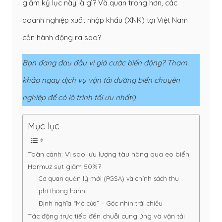
giảm kỷ lục này là gì? Và quan trọng hơn, các
doanh nghiệp xuất nhập khẩu (XNK) tại Việt Nam
cần hành động ra sao?
Bạn đang đau đầu vì giá cước biến động? Tham
khảo ngay
dịch vụ vận tải đường biển chuyên
nghiệp
để có lộ trình tối ưu nhất!)
Mục lục
Toàn cảnh: Vì sao lưu lượng tàu hàng qua eo biển
Hormuz sụt giảm 50%?
Cơ quan quản lý mới (PGSA) và chính sách thu
phí thông hành
Định nghĩa “Mở cửa” – Góc nhìn trái chiều
Tác động trực tiếp đến chuỗi cung ứng và vận tải