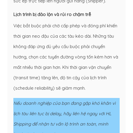
sức ép trực tiếp lên người gửi hàng (Shipper).
Lịch trình bị đảo lộn và rủi ro chậm trễ
Việc bắt buộc phải chờ cấp phép và đóng phí khiến
thời gian neo đậu của các tàu kéo dài. Những tàu
không đáp ứng đủ yêu cầu buộc phải chuyển
hướng, chọn các tuyến đường vòng tốn kém hơn và
mất nhiều thời gian hơn. Khi thời gian vận chuyển
(transit time) tăng lên, độ tin cậy của lịch trình
(schedule reliability) sẽ giảm mạnh.
Nếu doanh nghiệp của bạn đang gặp khó khăn vì
lịch tàu liên tục bị delay, hãy liên hệ ngay với
HL
Shipping
để nhận tư vấn lộ trình an toàn, minh