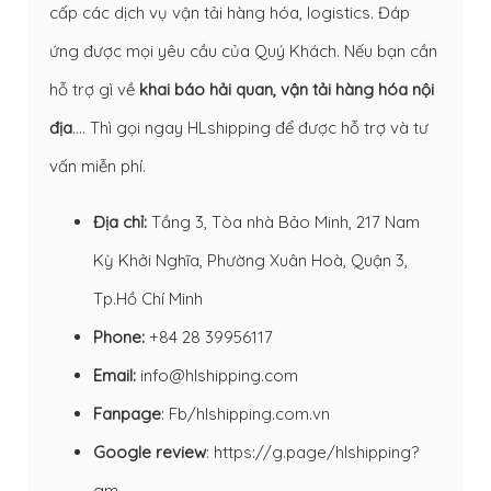
cấp các dịch vụ vận tải hàng hóa, logistics. Đáp
ứng được mọi yêu cầu của Quý Khách. Nếu bạn cần
hỗ trợ gì về
khai báo hải quan
,
vận tải hàng hóa nội
địa
…. Thì gọi ngay HLshipping để được hỗ trợ và tư
vấn miễn phí.
Địa chỉ:
Tầng 3, Tòa nhà Bảo Minh, 217 Nam
Kỳ Khởi Nghĩa, Phường Xuân Hoà, Quận 3,
Tp.Hồ Chí Minh
Phone:
+84 28 39956117
Email:
info@hlshipping.com
Fanpage
:
Fb/hlshipping.com.vn
Google review
:
https://g.page/hlshipping?
gm