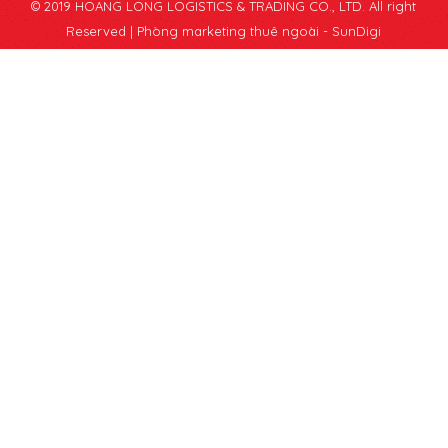
© 2019 HOANG LONG LOGISTICS & TRADING CO., LTD. All right
Reserved |
Phòng marketing thuê ngoài - SunDigi