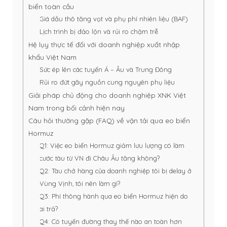
biển toàn cầu
Giá dầu thô tăng vọt và phụ phí nhiên liệu (BAF)
Lịch trình bị đảo lộn và rủi ro chậm trễ
Hệ lụy thực tế đối với doanh nghiệp xuất nhập
khẩu Việt Nam
Sức ép lên các tuyến Á – Âu và Trung Đông
Rủi ro đứt gãy nguồn cung nguyên phụ liệu
Giải pháp chủ động cho doanh nghiệp XNK Việt
Nam trong bối cảnh hiện nay
Câu hỏi thường gặp (FAQ) về vận tải qua eo biển
Hormuz
Q1: Việc eo biển Hormuz giảm lưu lượng có làm
cước tàu từ VN đi Châu Âu tăng không?
Q2: Tàu chở hàng của doanh nghiệp tôi bị delay ở
Vùng Vịnh, tôi nên làm gì?
Q3: Phí thông hành qua eo biển Hormuz hiện do
ai trả?
Q4: Có tuyến đường thay thế nào an toàn hơn