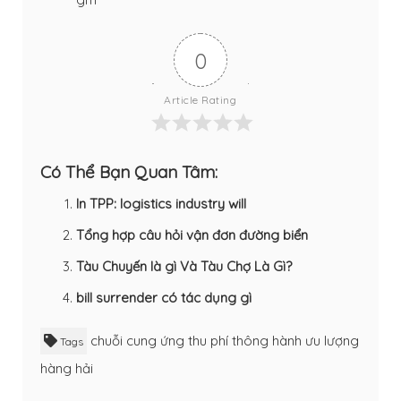
0
Article Rating
Có Thể Bạn Quan Tâm:
In TPP: logistics industry will
Tổng hợp câu hỏi vận đơn đường biển
Tàu Chuyến là gì Và Tàu Chợ Là Gì?
bill surrender có tác dụng gì
chuỗi cung ứng
thu phí thông hành
ưu lượng
Tags
hàng hải