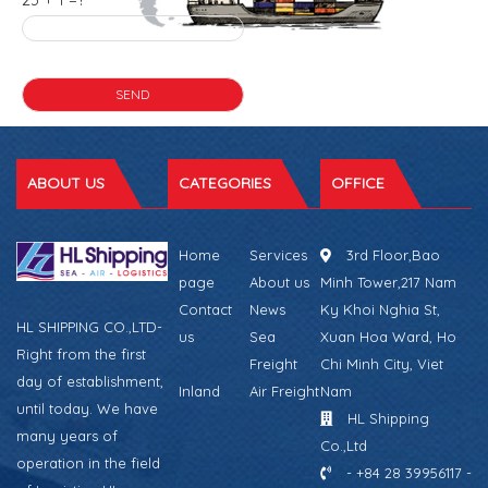
ABOUT US
CATEGORIES
OFFICE
Home
Services
3rd Floor,Bao
page
About us
Minh Tower,217 Nam
Contact
News
Ky Khoi Nghia St,
HL SHIPPING CO.,LTD-
us
Sea
Xuan Hoa Ward, Ho
Right from the first
Freight
Chi Minh City, Viet
day of establishment,
Inland
Air Freight
Nam
until today. We have
HL Shipping
many years of
Co.,Ltd
operation in the field
- +84 28 39956117 -