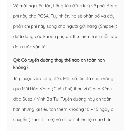
Về mặt nguyên tắc, hãng tàu (Carrier) sẽ phải đóng
phí này cho PGSA. Tuy nhiên, họ sẽ phân bổ và đẩy
phần chi phí này sang cho người gửi hàng (Shipper)
dưới dạng các khoản phụ phí thu thêm trên mỗi hóa
đơn cước vận tải.
Q4: Có tuyến đường thay thế nào an toàn hơn
không?
Tùy thuộc vào cảng đến. Một số tàu đã chọn vòng
qua Mũi Hảo Vọng (Châu Phi) thay vì đi qua Kênh
đào Suez / Vịnh Ba Tư. Tuyến đường này an toàn
hơn nhưng lại tiêu tốn thêm khoảng 10 – 15 ngày di
chuyển (transit time) và chi phí nhiên liệu cao hơn.