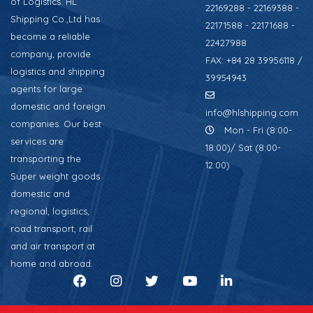
of Logistics. HL
22169288 - 22169388 -
Shipping Co.,Ltd has
22171588 - 22171688 -
become a reliable
22427988
company, provide
FAX: +84 28 39956118 /
logistics and shipping
39954943
agents for large
domestic and foreign
info@hlshipping.com
companies. Our best
Mon - Fri (8:00-
services are
18:00)/ Sat (8:00-
transporting the
12:00)
Super weight goods
domestic and
regional, logistics,
road transport, rail
and air transport at
home and abroad.