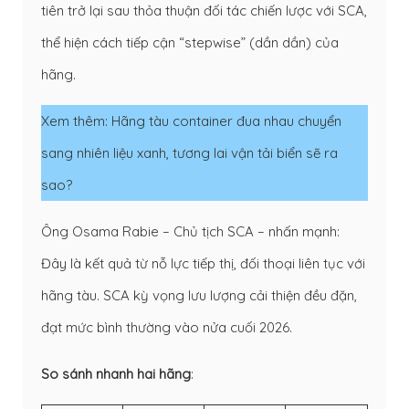
tiên trở lại sau thỏa thuận đối tác chiến lược với SCA,
thể hiện cách tiếp cận “stepwise” (dần dần) của
hãng.
Xem thêm:
Hãng tàu container đua nhau chuyển
sang nhiên liệu xanh, tương lai vận tải biển sẽ ra
sao?
Ông Osama Rabie – Chủ tịch SCA – nhấn mạnh:
Đây là kết quả từ nỗ lực tiếp thị, đối thoại liên tục với
hãng tàu. SCA kỳ vọng lưu lượng cải thiện đều đặn,
đạt mức bình thường vào nửa cuối 2026.
So sánh nhanh hai hãng
: