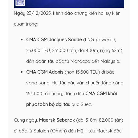
Ngày 23/12/2025, kênh đào chứng kiến hai sự kiện
quan trọng:
CMA CGM Jacques Saade
(LNG-powered,
23.000 TEU, 231.000 tấn, dài 400m, rộng 62m)
dẫn đoàn tàu bắc từ Morocco đến Malaysia.
CMA CGM Adonis
(hơn 15.500 TEU) đi bắc
song song. Hai tàu này vận chuyển tổng cộng
154.000 tấn hàng, đánh dấu
CMA CGM khôi
phục toàn bộ đội tàu
qua Suez.
Cùng ngày,
Maersk Sebarok
(dài 318m, 82.000 tấn)
đi bắc từ Salalah (Oman) đến Mỹ – tàu Maersk đầu