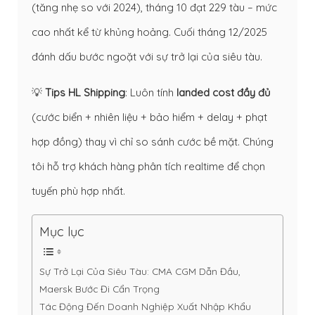
(tăng nhẹ so với 2024), tháng 10 đạt 229 tàu – mức
cao nhất kể từ khủng hoảng. Cuối tháng 12/2025
đánh dấu bước ngoặt với sự trở lại của siêu tàu.
💡
Tips HL Shipping
: Luôn tính
landed cost đầy đủ
(cước biển + nhiên liệu + bảo hiểm + delay + phạt
hợp đồng) thay vì chỉ so sánh cước bề mặt. Chúng
tôi hỗ trợ khách hàng phân tích realtime để chọn
tuyến phù hợp nhất.
Mục lục
Sự Trở Lại Của Siêu Tàu: CMA CGM Dẫn Đầu,
Maersk Bước Đi Cẩn Trọng
Tác Động Đến Doanh Nghiệp Xuất Nhập Khẩu