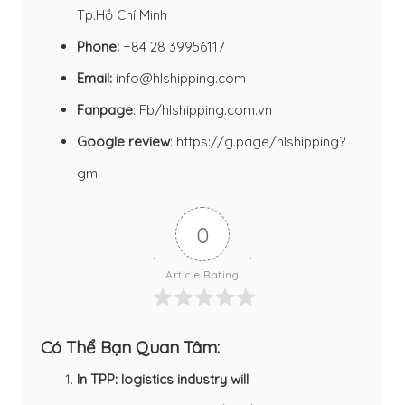
Tp.Hồ Chí Minh
Phone:
+84 28 39956117
Email:
info@hlshipping.com
Fanpage
:
Fb/hlshipping.com.vn
Google review
:
https://g.page/hlshipping?
gm
0
Article Rating
Có Thể Bạn Quan Tâm:
In TPP: logistics industry will