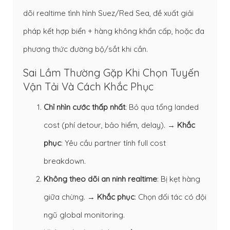
dõi realtime tình hình Suez/Red Sea, đề xuất giải
pháp kết hợp biển + hàng không khẩn cấp, hoặc đa
phương thức đường bộ/sắt khi cần.
Sai Lầm Thường Gặp Khi Chọn Tuyến
Vận Tải Và Cách Khắc Phục
Chỉ nhìn cước thấp nhất
: Bỏ qua tổng landed
cost (phí detour, bảo hiểm, delay). →
Khắc
phục
: Yêu cầu partner tính full cost
breakdown.
Không theo dõi an ninh realtime
: Bị kẹt hàng
giữa chừng. →
Khắc phục
: Chọn đối tác có đội
ngũ global monitoring.