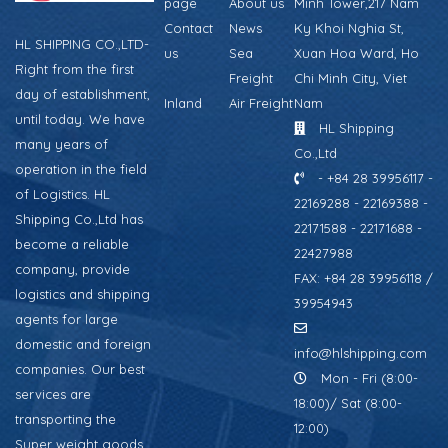
page
About us
Minh Tower,217 Nam
Contact
News
Ky Khoi Nghia St,
HL SHIPPING CO.,LTD-
us
Sea
Xuan Hoa Ward, Ho
Right from the first
Freight
Chi Minh City, Viet
day of establishment,
Inland
Air Freight
Nam
until today. We have
HL Shipping
many years of
Co.,Ltd
operation in the field
- +84 28 39956117 -
of Logistics. HL
22169288 - 22169388 -
Shipping Co.,Ltd has
22171588 - 22171688 -
become a reliable
22427988
company, provide
FAX: +84 28 39956118 /
logistics and shipping
39954943
agents for large
domestic and foreign
info@hlshipping.com
companies. Our best
Mon - Fri (8:00-
services are
18:00)/ Sat (8:00-
transporting the
12:00)
Super weight goods