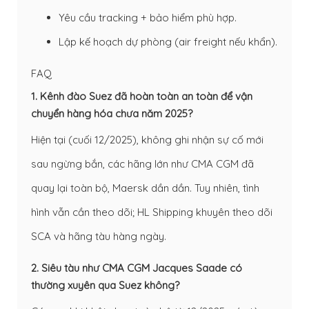
Yêu cầu tracking + bảo hiểm phù hợp.
Lập kế hoạch dự phòng (air freight nếu khẩn).
FAQ
1. Kênh đào Suez đã hoàn toàn an toàn để vận
chuyển hàng hóa chưa năm 2025?
Hiện tại (cuối 12/2025), không ghi nhận sự cố mới
sau ngừng bắn, các hãng lớn như CMA CGM đã
quay lại toàn bộ, Maersk dần dần. Tuy nhiên, tình
hình vẫn cần theo dõi; HL Shipping khuyên theo dõi
SCA và hãng tàu hàng ngày.
2. Siêu tàu như CMA CGM Jacques Saade có
thường xuyên qua Suez không?