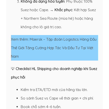
Không đa dạng hóa tuyến
: Phụ thuộc 100%
Suez hoặc Cape. →
Khắc phục
: Kết hợp Suez
+ Northern Sea Route (mùa hè) hoặc hàng
không cho lô giá trị cao.
Xem thêm:
Maersk – Tập đoàn Logistics Hàng Đầu
Thế Giới Tăng Cường Hợp Tác Và Đầu Tư Tại Việt
Nam
💡
Checklist HL Shipping cho doanh nghiệp khi Suez
phục hồi
Kiểm tra ETA/ETD mới của hãng tàu lớn.
So sánh Suez vs Cape về thời gian + chi phí.
Book chỗ sớm 4–6 tuần.