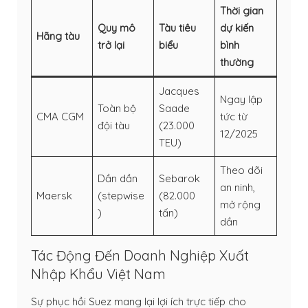
Thời gian
Quy mô
Tàu tiêu
dự kiến
Hãng tàu
trở lại
biểu
bình
thường
Jacques
Ngay lập
Toàn bộ
Saade
CMA CGM
tức từ
đội tàu
(23.000
12/2025
TEU)
Theo dõi
Dần dần
Sebarok
an ninh,
Maersk
(stepwise
(82.000
mở rộng
)
tấn)
dần
Tác Động Đến Doanh Nghiệp Xuất
Nhập Khẩu Việt Nam
Sự phục hồi Suez mang lại lợi ích trực tiếp cho