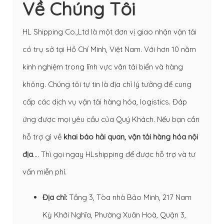
Về Chúng Tôi
HL Shipping Co.,Ltd là một đơn vị giao nhận vận tải
có trụ sở tại Hồ Chí Minh, Việt Nam. Với hơn 10 năm
kinh nghiệm trong lĩnh vực vân tải biển và hàng
không. Chúng tôi tự tin là địa chỉ lý tưởng để cung
cấp các dịch vụ vận tải hàng hóa, logistics. Đáp
ứng được mọi yêu cầu của Quý Khách. Nếu bạn cần
hỗ trợ gì về
khai báo hải quan
,
vận tải hàng hóa nội
địa
…. Thì gọi ngay HLshipping để được hỗ trợ và tư
vấn miễn phí.
Địa chỉ:
Tầng 3, Tòa nhà Bảo Minh, 217 Nam
Kỳ Khởi Nghĩa, Phường Xuân Hoà, Quận 3,