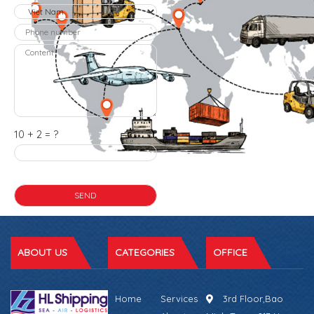
10 + 2 = ?
ABOUT US
CATEGORIES
OFFICE
Home
Services
3rd Floor,Bao