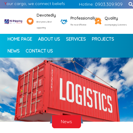
Y
our cargo, we connect beliefs
Hotline:
0903.309.909
Devotedly
Professionally
Quality
Best prices, Best
The most Effective
Accompanying Customers
supporting
HOME PAGE
ABOUT US
SERVICES
PROJECTS
NEWS
CONTACT US
<
>
News