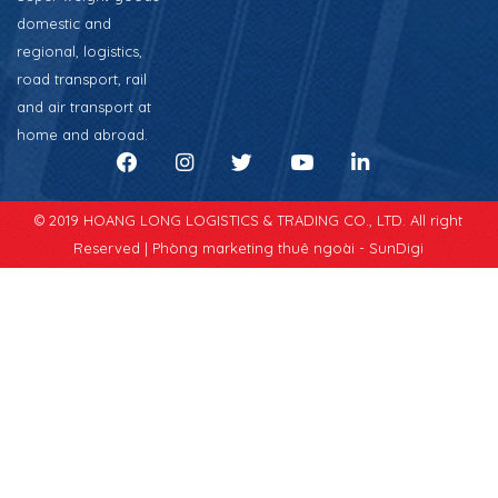
domestic and
regional, logistics,
road transport, rail
and air transport at
home and abroad.
© 2019 HOANG LONG LOGISTICS & TRADING CO., LTD. All right
Reserved |
Phòng marketing thuê ngoài - SunDigi