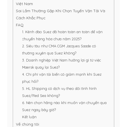
Việt Nam
Sai Lầm Thường Gặp Khi Chọn Tuyến Vận Tải Và
Cách Khắc Phục
FAQ
1. Kênh đào Suez đã hoàn toàn an toàn để vận
chuyển hàng hóa chưa năm 2025?
2. Siêu tàu như CMA CGM Jacques Saade có
thường xuyên qua Suez không?
3. Doanh nghiệp Việt Nam hưởng lợi gì từ việc
Maersk quay lại Suez?
4. Chi phí vận tải biển có giảm mạnh khi Suez
phục hồi?
5. HL Shipping có dịch vụ theo dõi tình hình
Suez/Red Sea không?
6. Nên chọn hãng nào khi muốn vận chuyển qua
Suez ngay bây giờ?
Kết luận
Về chúng tôi