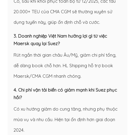
Có, sau khi khôi phục toàn bộ từ 12/2025, các tàu
20.000+ TEU của CMA CGM sẽ thường xuyên sử
dụng tuyến này, giúp ổn định chỗ và cước.
3. Doanh nghiệp Việt Nam hưởng lợi gì từ việc
Maersk quay lại Suez?
Rút ngắn thời gian châu Âu/Mỹ, giảm chi phí tổng,
dễ dàng book chỗ hơn. HL Shipping hỗ trợ book
Maersk/CMA CGM nhanh chóng.
4. Chi phí vận tải biển có giảm mạnh khi Suez phục
hồi?
Có xu hướng giảm do cung tăng, nhưng phụ thuộc
mùa vụ và nhu cầu. Hiện tại ổn định hơn giai đoạn
2024.