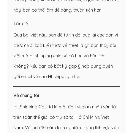
này, bạn có thể làm dễ dàng, thuận tiện hơn.
Tóm tắt
Qua bài viết này, bạn đã tự tin đổi qua lại các đơn vị
chưa? Với các kiến thức về “feet là gì” bạn thấy bài
viết mà HLshipping chia sẻ có hay và hữu ích
không? Nếu bạn có bất kỳ góp ý nào đừng quên
gửi email về cho HLshipping nhé.
Về chúng tôi
HL Shipping Co.,Ltd là một đơn vị giao nhận vận tải
trên toàn thế giới có trụ sở tại Hồ Chí Minh, Việt
Nam. Với hơn 10 năm kinh nghiệm trong lĩnh vực vân