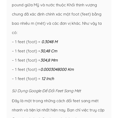
pound giữa Mỹ và nước thuộc Khối thịnh vượng
chung đã xác định chính xác một foot (feet) bằng
bao nhiêu m (mét) và các đơn vị khác. Như vậy ta
có:
– 1 feet (foot) =
0.3048 M
– 1 feet (foot) =
30,48 Cm
– 1 feet (foot) =
304,8 Mm
– 1 feet (foot) =
0.0003048000 Km
– 1 feet (foot) =
12 Inch
Sử Dụng Google Để Đổi Feet Sang Mét
Đây là một trong những cách đổi feet sang mét
nhanh và tiện lợi nhất hiện nay. Bạn chỉ việc truy cập