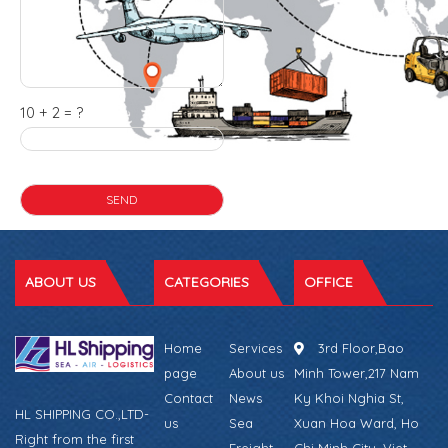
10 + 2 = ?
ABOUT US
CATEGORIES
OFFICE
Home
Services
3rd Floor,Bao
page
About us
Minh Tower,217 Nam
Contact
News
Ky Khoi Nghia St,
HL SHIPPING CO.,LTD-
us
Sea
Xuan Hoa Ward, Ho
Right from the first
Freight
Chi Minh City, Viet