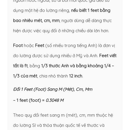
nguồn nước ngoài, sở dĩ bởi mỗi quốc gia đều sử
dụng một hệ đo lường riêng,
nếu biết 1 feet bằng
bao nhiêu mét, cm, mm
, người dùng dễ dàng thực
hiện được việc quy đổi ở những chiều dài lớn hơn.
Foot
hoặc
Feet
(số nhiều trong tiếng Anh) là đơn vị
đo lường được sử dụng nhiều ở Mỹ và Anh.
Feet viết
tắt là ft
, bằng
1/3 thước Anh và bằng khoảng 1/4 –
1/3 của mét
, chia nhỏ thành
12 inch
.
Đổi 1 Feet (Foot) Sang M (Mét), Cm, Mm
– 1 feet (foot) =
0.3048 M
Theo quy đổi feet sang m (mét), cm, mm thuộc hệ
đo lường SI và thỏa thuận quốc tế về thước và