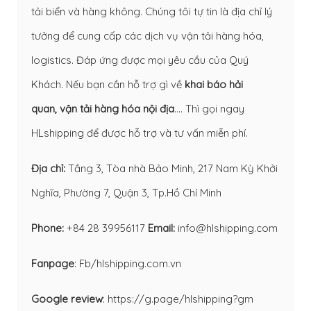
tải biển và hàng không. Chúng tôi tự tin là địa chỉ lý
tưởng để cung cấp các dịch vụ vận tải hàng hóa,
logistics. Đáp ứng được mọi yêu cầu của Quý
Khách. Nếu bạn cần hỗ trợ gì về
khai báo hải
quan
,
vận tải hàng hóa nội địa
…. Thì gọi ngay
HLshipping để được hỗ trợ và tư vấn miễn phí.
Địa chỉ:
Tầng 3, Tòa nhà Bảo Minh, 217 Nam Kỳ Khởi
Nghĩa, Phường 7, Quận 3, Tp.Hồ Chí Minh
Phone:
+84 28 39956117
Email:
info@hlshipping.com
Fanpage
:
Fb/hlshipping.com.vn
Google review
:
https://g.page/hlshipping?gm