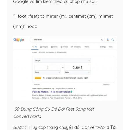
Google và tìm kiếm theo cú pháp như sau:
“1 foot (feet) to meter (m), centimet (cm), milimet
(mm)” hoặc
Sử Dụng Công Cụ Để Đổi Feet Sang Mét
ConvertWorld
Bước 1
: Truy cập trang chuyển đổi ConvertWord
Tại