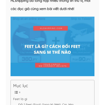
HLshipping đã tổng hợp nhiều thông tin thú vị, mời
các đọc giả cùng xem bài viết dưới nhé!
Mục lục
Feet là gì
Đổi 1 Feet (Foot) Sang M (Mét), Cm, Mm