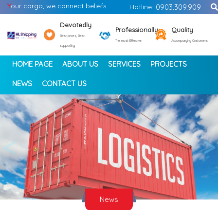
Y
our cargo, we connect beliefs
Hotline:
0903.309.909
Devotedly
Professionally
Quality
Best prices, Best
The most Effective
Accompanying Customers
supporting
HOME PAGE
ABOUT US
SERVICES
PROJECTS
NEWS
CONTACT US
<
>
News