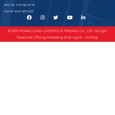
and air transport at
home and abroad.
© 2019 HOANG LONG LOGISTICS & TRADING CO., LTD. All right
Reserved |
Phòng marketing thuê ngoài - SunDigi