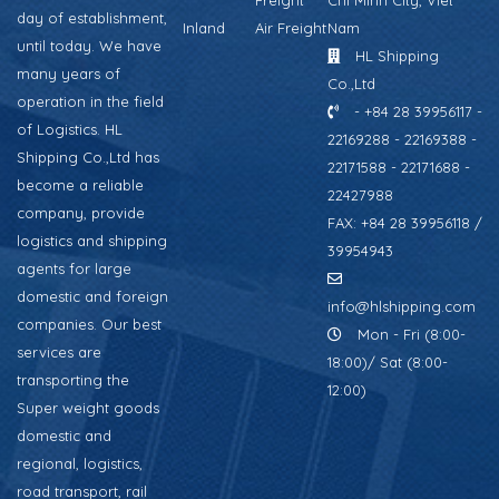
day of establishment,
Inland
Air Freight
Nam
until today. We have
HL Shipping
many years of
Co.,Ltd
operation in the field
- +84 28 39956117 -
of Logistics. HL
22169288 - 22169388 -
Shipping Co.,Ltd has
22171588 - 22171688 -
become a reliable
22427988
company, provide
FAX: +84 28 39956118 /
logistics and shipping
39954943
agents for large
domestic and foreign
info@hlshipping.com
companies. Our best
Mon - Fri (8:00-
services are
18:00)/ Sat (8:00-
transporting the
12:00)
Super weight goods
domestic and
regional, logistics,
road transport, rail