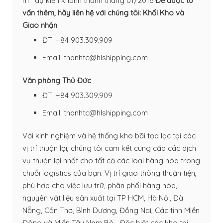
m
dự kiến khánh thành tháng 01/2016
Để được tư
vấn thêm, hãy liên hệ với chúng tôi:
Khối Kho và
Giao nhận
ĐT:
+84 903.309.909
Email: thanhtc@hlshipping.com
Văn phòng Thủ Đức
ĐT:
+84 903.309.909
Email: thanhtc@hlshipping.com
Với kinh nghiệm và hệ thống kho bãi tọa lạc tại các
vị trí thuận lợi, chúng tôi cam kết cung cấp các dịch
vụ thuận lợi nhất cho tất cả các loại hàng hóa trong
chuỗi logistics của bạn. Vị trí giao thông thuận tiện,
phù hợp cho việc lưu trữ, phân phối hàng hóa,
nguyên vật liệu sản xuất tại TP HCM, Hà Nội, Đà
Nẵng, Cần Thơ, Bình Dương, Đồng Nai, Các tỉnh Miền
Đông và Miền Tây Nam Bộ... Đặc biệt các kho tại