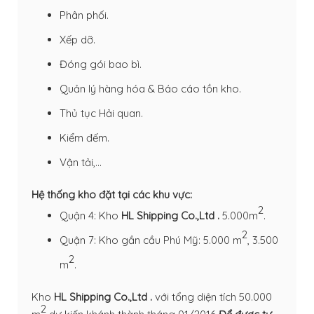
Phân phối.
Xếp dỡ.
Đóng gói bao bì.
Quản lý hàng hóa & Báo cáo tồn kho.
Thủ tục Hải quan.
Kiểm đếm.
Vận tải,…
Hệ thống kho đặt tại các khu vực:
2
Quận 4: Kho
HL Shipping Co.,Ltd .
5.000m
.
2
Quận 7: Kho gần cầu Phú Mỹ: 5.000 m
, 3.500
2
m
.
Kho
HL Shipping Co.,Ltd .
với tổng diện tích 50.000
2