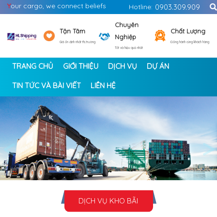
Y
our cargo, we connect beliefs
Hotline:
0903.309.909
Chuyên
Tận Tâm
Chất Lượng
Nghiệp
Giá ổn định nhất thị trường
Đồng hành cùng khách hàng
Tốt và hiệu quả nhất
TRANG CHỦ
GIỚI THIỆU
DỊCH VỤ
DỰ ÁN
TIN TỨC VÀ BÀI VIẾT
LIÊN HỆ
<
>
DỊCH VỤ KHO BÃI