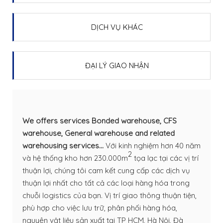
DỊCH VỤ KHÁC
ĐẠI LÝ GIAO NHẬN
We offers services Bonded warehouse, CFS
warehouse, General warehouse and related
warehousing services...
Với kinh nghiệm hơn 40 năm
2
và hệ thống kho hơn 230.000m
tọa lạc tại các vị trí
thuận lợi, chúng tôi cam kết cung cấp các dịch vụ
thuận lợi nhất cho tất cả các loại hàng hóa trong
chuỗi logistics của bạn. Vị trí giao thông thuận tiện,
phù hợp cho việc lưu trữ, phân phối hàng hóa,
nguyên vật liệu sản xuất tại TP HCM, Hà Nội, Đà