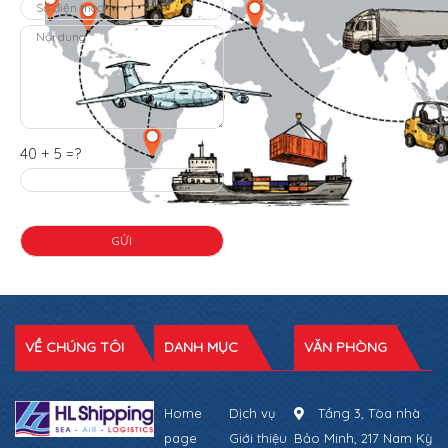
40 + 5 =?
VỀ CHÚNG TÔI
DANH MỤC
VĂN PHÒNG
Home
Dịch vụ
Tầng 3, Tòa nhà
page
Giới thiệu
Bảo Minh, 217 Nam Kỳ