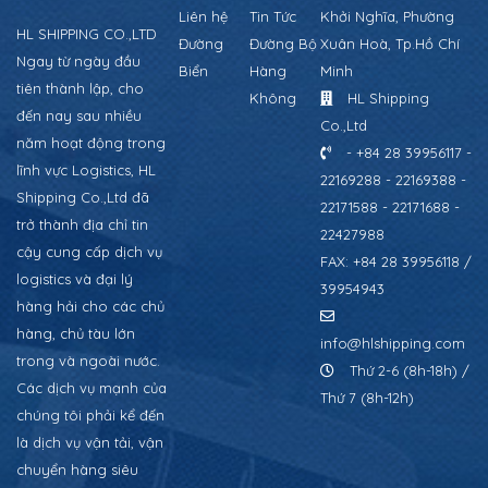
Liên hệ
Tin Tức
Khởi Nghĩa, Phường
HL SHIPPING CO.,LTD
Đường
Đường Bộ
Xuân Hoà, Tp.Hồ Chí
Ngay từ ngày đầu
Biển
Hàng
Minh
tiên thành lập, cho
Không
HL Shipping
đến nay sau nhiều
Co.,Ltd
năm hoạt động trong
- +84 28 39956117 -
lĩnh vực Logistics, HL
22169288 - 22169388 -
Shipping Co.,Ltd đã
22171588 - 22171688 -
trở thành địa chỉ tin
22427988
cậy cung cấp dịch vụ
FAX: +84 28 39956118 /
logistics và đại lý
39954943
hàng hải cho các chủ
hàng, chủ tàu lớn
info@hlshipping.com
trong và ngoài nước.
Thứ 2-6 (8h-18h) /
Các dịch vụ mạnh của
Thứ 7 (8h-12h)
chúng tôi phải kể đến
là dịch vụ vận tải, vận
chuyển hàng siêu