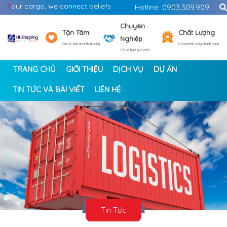
Y
our cargo, we connect beliefs
Hotline:
0903.309.909
Chuyên
Tận Tâm
Chất Lượng
Nghiệp
Giá ổn định nhất thị trường
Đồng hành cùng khách hàng
Tốt và hiệu quả nhất
TRANG CHỦ
GIỚI THIỆU
DỊCH VỤ
DỰ ÁN
TIN TỨC VÀ BÀI VIẾT
LIÊN HỆ
<
>
Tin Tức