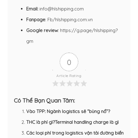
Email:
info@hlshipping.com
Fanpage
:
Fb/hlshipping.com.vn
Google review
:
https://g.page/hlshipping?
gm
0
Article Rating
Có Thể Bạn Quan Tâm:
Vào TPP: Ngành logistics sẽ “bùng nổ”?
THC là phí gì?Terminal handling charge là gì
Các loại phí trong logistics vận tải đường biển