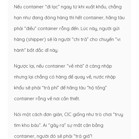
Nếu container “đi lạc” ngay từ khi xuất khẩu, chẳng
hạn như đang đóng hàng thì hết container, hãng tàu
phải “điều” container rỗng đến. Lúc này, người gửi
hàng (shipper) sẽ là người “chi trả” cho chuyến “vi
hành” bất đắc dĩ này.
Ngược lại, nếu container “về nhà” ở cảng nhập
nhưng lại chẳng có hàng để quay về, nước nhập
khẩu sẽ phải “trả phí” để hãng tàu “hộ tống”
container rỗng về nơi cần thiết.
Nói một cách đơn giản, CIC giống như trò chơi “truy
tìm kho báu”. Ai “gây ra” sự mất cân bằng
container, người đó sẽ phải “trả giá”!