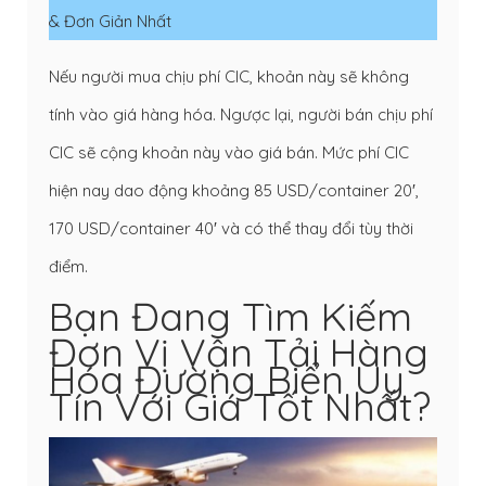
& Đơn Giản Nhất
Nếu người mua chịu phí CIC, khoản này sẽ không
tính vào giá hàng hóa. Ngược lại, người bán chịu phí
CIC sẽ cộng khoản này vào giá bán. Mức phí CIC
hiện nay dao động khoảng 85 USD/container 20′,
170 USD/container 40′ và có thể thay đổi tùy thời
điểm.
Bạn Đang Tìm Kiếm
Đơn Vị Vận Tải Hàng
Hóa Đường Biển Uy
Tín Với Giá Tốt Nhất?