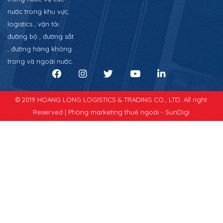
nước trong khu vực,
logistics , vận tải
đường bộ , đường sắt
, đường hàng không
trong và ngoài nước.
© 2019 HOANG LONG LOGISTICS & TRADING CO., LTD. All right
Reserved |
Phòng marketing thuê ngoài - SunDigi