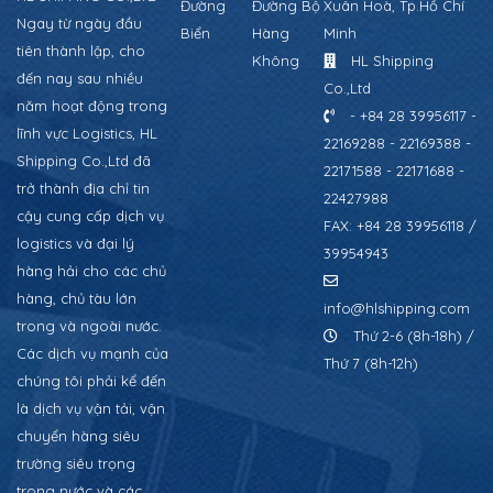
Đường
Đường Bộ
Xuân Hoà, Tp.Hồ Chí
Ngay từ ngày đầu
Biển
Hàng
Minh
tiên thành lập, cho
Không
HL Shipping
đến nay sau nhiều
Co.,Ltd
năm hoạt động trong
- +84 28 39956117 -
lĩnh vực Logistics, HL
22169288 - 22169388 -
Shipping Co.,Ltd đã
22171588 - 22171688 -
trở thành địa chỉ tin
22427988
cậy cung cấp dịch vụ
FAX: +84 28 39956118 /
logistics và đại lý
39954943
hàng hải cho các chủ
hàng, chủ tàu lớn
info@hlshipping.com
trong và ngoài nước.
Thứ 2-6 (8h-18h) /
Các dịch vụ mạnh của
Thứ 7 (8h-12h)
chúng tôi phải kể đến
là dịch vụ vận tải, vận
chuyển hàng siêu
trường siêu trọng
trong nước và các