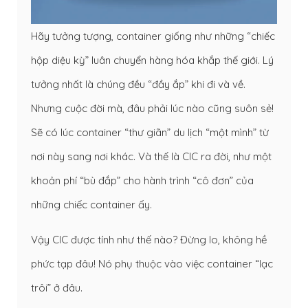
Hãy tưởng tượng, container giống như những “chiếc
hộp diệu kỳ” luân chuyển hàng hóa khắp thế giới. Lý
tưởng nhất là chúng đều “đầy ắp” khi đi và về.
Nhưng cuộc đời mà, đâu phải lúc nào cũng suôn sẻ!
Sẽ có lúc container “thư giãn” du lịch “một mình” từ
nơi này sang nơi khác. Và thế là CIC ra đời, như một
khoản phí “bù đắp” cho hành trình “cô đơn” của
những chiếc container ấy.
Vậy CIC được tính như thế nào? Đừng lo, không hề
phức tạp đâu! Nó phụ thuộc vào việc container “lạc
trôi” ở đâu.