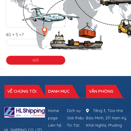
40 + 5 =?
VỀ CHÚNG TÔI
DANH MỤC
VĂN PHÒNG
Home
Dịch vụ
Tầng 3, Tòa nhà
page
Giới thiệu
Bảo Minh, 217 Nam Kỳ
Liên hệ
Tin Tức
Khởi Nghĩa, Phường
HL SHIPPING CO.,LTD