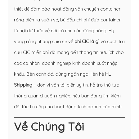
thiết để đảm bảo hoạt động vận chuyển container
rỗng diễn ra suôn sẻ, bù đắp chi phí đưa container
từ nơi dư thừa về nơi có nhu cầu đóng hàng. Hy
vọng rằng những chia sẻ về
phí CIC là gì
và cách tra
cứu CIC miễn phí đã mang đến thông tin hữu ích cho
các cá nhân, doanh nghiệp kinh doanh xuất nhập
khẩu. Bên cạnh đó, đừng ngần ngại liên hệ
HL
Shipping
– đơn vị vận tải biển uy tín, hỗ trợ thủ tục
thông quan chuyên nghiệp, nếu bạn đang tìm kiếm
đối tác tin cậy cho hoạt động kinh doanh của mình.
Về Chúng Tôi