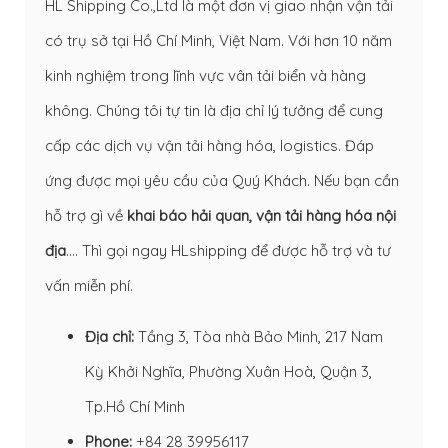
HL Shipping Co.,Ltd là một đơn vị giao nhận vận tải
có trụ sở tại Hồ Chí Minh, Việt Nam. Với hơn 10 năm
kinh nghiệm trong lĩnh vực vân tải biển và hàng
không. Chúng tôi tự tin là địa chỉ lý tưởng để cung
cấp các dịch vụ vận tải hàng hóa, logistics. Đáp
ứng được mọi yêu cầu của Quý Khách. Nếu bạn cần
hỗ trợ gì về
khai báo hải quan
,
vận tải hàng hóa nội
địa
…. Thì gọi ngay HLshipping để được hỗ trợ và tư
vấn miễn phí.
Địa chỉ:
Tầng 3, Tòa nhà Bảo Minh, 217 Nam
Kỳ Khởi Nghĩa, Phường Xuân Hoà, Quận 3,
Tp.Hồ Chí Minh
Phone:
+84 28 39956117