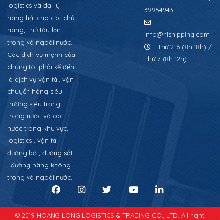
logistics và đại lý
39954943
hàng hải cho các chủ
hàng, chủ tàu lớn
info@hlshipping.com
trong và ngoài nước.
Thứ 2-6 (8h-18h) /
Các dịch vụ mạnh của
Thứ 7 (8h-12h)
chúng tôi phải kể đến
là dịch vụ vận tải, vận
chuyển hàng siêu
trường siêu trọng
trong nước và các
nước trong khu vực,
logistics , vận tải
đường bộ , đường sắt
, đường hàng không
trong và ngoài nước.
© 2019 HOANG LONG LOGISTICS & TRADING CO., LTD. All right