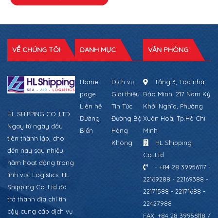
VỀ CHÚNG TÔI
DANH MỤC
VĂN PHÒNG
Home
Dịch vụ
Tầng 3, Tòa nhà
page
Giới thiệu
Bảo Minh, 217 Nam Kỳ
Liên hệ
Tin Tức
Khởi Nghĩa, Phường
HL SHIPPING CO.,LTD
Đường
Đường Bộ
Xuân Hoà, Tp.Hồ Chí
Ngay từ ngày đầu
Biển
Hàng
Minh
tiên thành lập, cho
Không
HL Shipping
đến nay sau nhiều
Co.,Ltd
năm hoạt động trong
- +84 28 39956117 -
lĩnh vực Logistics, HL
22169288 - 22169388 -
Shipping Co.,Ltd đã
22171588 - 22171688 -
trở thành địa chỉ tin
22427988
cậy cung cấp dịch vụ
FAX: +84 28 39956118 /