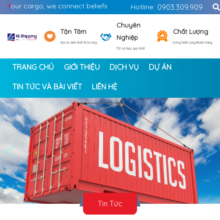
Y
our cargo, we connect beliefs
Hotline:
0903.309.909
Chuyên
Tận Tâm
Chất Lượng
Nghiệp
Giá ổn định nhất thị trường
Đồng hành cùng khách hàng
Tốt và hiệu quả nhất
TRANG CHỦ
GIỚI THIỆU
DỊCH VỤ
DỰ ÁN
TIN TỨC VÀ BÀI VIẾT
LIÊN HỆ
<
>
Tin Tức