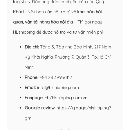
logistics. Đáp ứng được mọi yêu cầu của Quý
Khách. Nếu bạn cần hỗ trợ gì về
khai báo hải
quan
,
vận tải hàng hóa nội địa
…. Thì gọi ngay
HLshipping để được hỗ trợ và tư vấn miễn phí.
Địa chỉ:
Tầng 3, Tòa nhà Bảo Minh, 217 Nam
Kỳ Khởi Nghĩa, Phường 7, Quận 3, Tp.Hồ Chí
Minh
Phone:
+84 28 39956117
Email:
info@hlshipping.com
Fanpage
:
Fb/hlshipping.com.vn
Google review
:
https://g.page/hlshipping?
gm