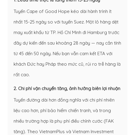
Tuyến Cape of Good Hope kéo dài hành trình ít
nhất 15-25 ngày so với tuyến Suez. Một lô hàng dệt
may xuất khẩu từ TP. Hồ Chí Minh đi Hamburg trước
đây dự kiến đến sau khoảng 28 ngày — nay cần tính
từ 45 đến 50 ngày. Nếu bạn vẫn cam kết ETA với
khách Đức hay Pháp theo mức cũ, rủi ro trễ hàng là
rất cao.
2. Chi phí vận chuyển tăng, ảnh hưởng biên lợi nhuận
Tuyến đường dài hơn đồng nghĩa với chi phí nhiên
liệu cao hơn, phí bảo hiểm chiến tranh, và trong
nhiều trường hợp là phụ phí điều chỉnh cước (FAK
tăng). Theo VietnamPlus và Vietnam Investment