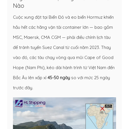
Nào
Cuộc xung đột tại Biển Đỏ và eo biển Hormuz khiến
hầu hết các hãng vận tải container lớn — bao gồm
MSC, Maersk, CMA CGM — phải điều chỉnh lịch tàu
để tránh tuyến Suez Canal từ cuối năm 2023. Thay
vào đó, các tàu chạy vòng qua mũi Cape of Good
Hope (Nam Phi), kéo dài hành trình từ Việt Nam đến
Bắc Âu lên xấp xỉ
45-50 ngày
so với mức 25 ngày
trước đây.