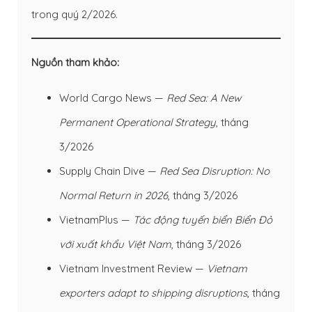
trong quý 2/2026.
Nguồn tham khảo:
World Cargo News —
Red Sea: A New
Permanent Operational Strategy
, tháng
3/2026
Supply Chain Dive —
Red Sea Disruption: No
Normal Return in 2026
, tháng 3/2026
VietnamPlus —
Tác động tuyến biển Biển Đỏ
với xuất khẩu Việt Nam
, tháng 3/2026
Vietnam Investment Review —
Vietnam
exporters adapt to shipping disruptions
, tháng