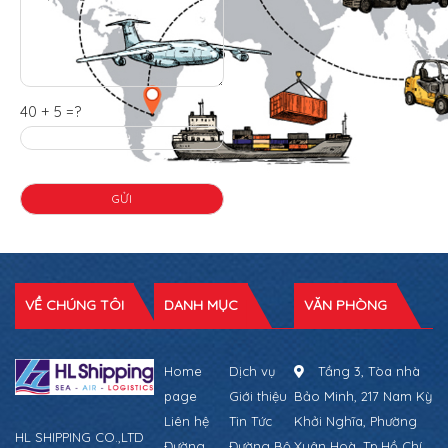
40 + 5 =?
VỀ CHÚNG TÔI
DANH MỤC
VĂN PHÒNG
Home
Dịch vụ
Tầng 3, Tòa nhà
page
Giới thiệu
Bảo Minh, 217 Nam Kỳ
Liên hệ
Tin Tức
Khởi Nghĩa, Phường
HL SHIPPING CO.,LTD
Đường
Đường Bộ
Xuân Hoà, Tp.Hồ Chí