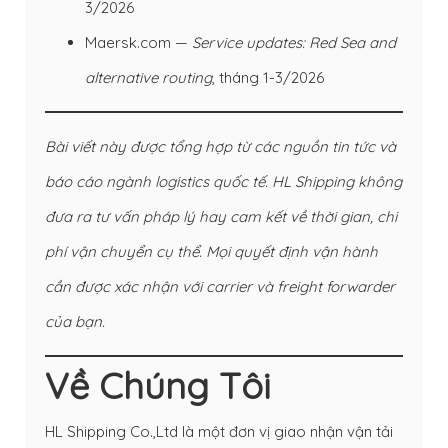
3/2026
Maersk.com —
Service updates: Red Sea and
alternative routing
, tháng 1-3/2026
Bài viết này được tổng hợp từ các nguồn tin tức và
báo cáo ngành logistics quốc tế. HL Shipping không
đưa ra tư vấn pháp lý hay cam kết về thời gian, chi
phí vận chuyển cụ thể. Mọi quyết định vận hành
cần được xác nhận với carrier và freight forwarder
của bạn.
Về Chúng Tôi
HL Shipping Co.,Ltd là một đơn vị giao nhận vận tải