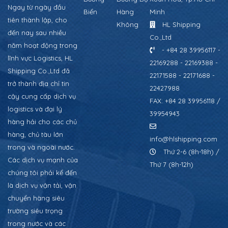
Ngay từ ngày đầu
Biển
Hàng
Minh
tiên thành lập, cho
Không
HL Shipping
đến nay sau nhiều
Co.,Ltd
năm hoạt động trong
- +84 28 39956117 -
lĩnh vực Logistics, HL
22169288 - 22169388 -
Shipping Co.,Ltd đã
22171588 - 22171688 -
trở thành địa chỉ tin
22427988
cậy cung cấp dịch vụ
FAX: +84 28 39956118 /
logistics và đại lý
39954943
hàng hải cho các chủ
hàng, chủ tàu lớn
info@hlshipping.com
trong và ngoài nước.
Thứ 2-6 (8h-18h) /
Các dịch vụ mạnh của
Thứ 7 (8h-12h)
chúng tôi phải kể đến
là dịch vụ vận tải, vận
chuyển hàng siêu
trường siêu trọng
trong nước và các