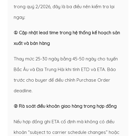
trong quý 2/2026, đây là ba điều nên kiểm tra lại
ngay:
① Cập nhật lead time trong hệ thống kế hoạch sản
xuất và bán hàng
Thay mức 25-30 ngày bằng 45-50 ngày cho tuyến
Bắc Âu và Địa Trung Hải khi tính ETD và ETA. Báo
trước cho buyer để điều chỉnh Purchase Order
deadline.
② Rà soát điều khoản giao hàng trong hợp đồng
Nếu hợp đồng ghi ETA cố định mà không có điều
khoản “subject to carrier schedule changes” hoặc