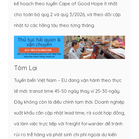
kế hoạch theo tuyến Cape of Good Hope ít nhất
cho toàn bộ quý 2 và quý 3/2026, và theo dõi cập
nhật từ các hãng tàu theo từng tháng.
Tóm Lại
Tuyến biển Việt Nam – EU đang vận hành theo thực
tế mới: transit time 45-50 ngày thay vì 25-30 ngày.
Đây không còn là điều chỉnh tạm thời. Doanh nghiệp
xuất khẩu cần cập nhật lead time, rà soát hợp đồng,
và làm việc trực tiếp với freight forwarder để tránh
rủi ro trễ hàng và phát sinh chi phí ngoài dự kiến