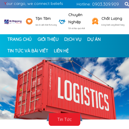
Y
our cargo, we connect beliefs
Hotline:
0903.309.909
Chuyên
Tận Tâm
Chất Lượng
Nghiệp
Giá ổn định nhất thị trường
Đồng hành cùng khách hàng
Tốt và hiệu quả nhất
TRANG CHỦ
GIỚI THIỆU
DỊCH VỤ
DỰ ÁN
TIN TỨC VÀ BÀI VIẾT
LIÊN HỆ
<
>
Tin Tức