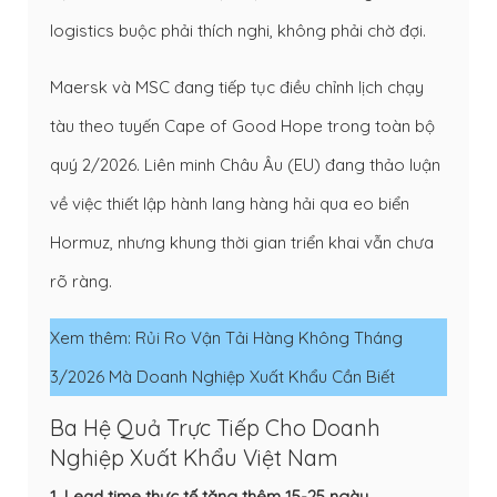
logistics buộc phải thích nghi, không phải chờ đợi.
Maersk và MSC đang tiếp tục điều chỉnh lịch chạy
tàu theo tuyến Cape of Good Hope trong toàn bộ
quý 2/2026. Liên minh Châu Âu (EU) đang thảo luận
về việc thiết lập hành lang hàng hải qua eo biển
Hormuz, nhưng khung thời gian triển khai vẫn chưa
rõ ràng.
Xem thêm:
Rủi Ro Vận Tải Hàng Không Tháng
3/2026 Mà Doanh Nghiệp Xuất Khẩu Cần Biết
Ba Hệ Quả Trực Tiếp Cho Doanh
Nghiệp Xuất Khẩu Việt Nam
1. Lead time thực tế tăng thêm 15-25 ngày