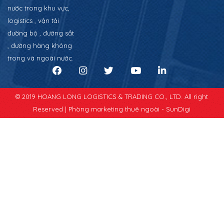
nước trong khu vực,
logistics , vận tải
đường bộ , đường sắt
, đường hàng không
trong và ngoài nước.
© 2019 HOANG LONG LOGISTICS & TRADING CO., LTD. All right
Reserved |
Phòng marketing thuê ngoài - SunDigi