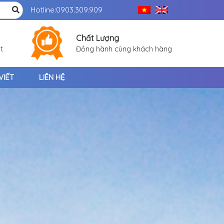
Hotline:
0903.309.909
Chất Lượng
t
Đồng hành cùng khách hàng
VIẾT
LIÊN HỆ