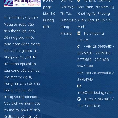
Home
Dịch vụ
Tầng 3, Tòa nhà
page
Giới thiệu
Bảo Minh, 217 Nam Kỳ
Liên hệ
Tin Tức
Khởi Nghĩa, Phường
HL SHIPPING CO.,LTD
Đường
Đường Bộ
Xuân Hoà, Tp.Hồ Chí
Ngay từ ngày đầu
Biển
Hàng
Minh
tiên thành lập, cho
Không
HL Shipping
đến nay sau nhiều
Co.,Ltd
năm hoạt động trong
- +84 28 39956117 -
lĩnh vực Logistics, HL
22169288 - 22169388 -
Shipping Co.,Ltd đã
22171588 - 22171688 -
trở thành địa chỉ tin
22427988
cậy cung cấp dịch vụ
FAX: +84 28 39956118 /
logistics và đại lý
39954943
hàng hải cho các chủ
hàng, chủ tàu lớn
info@hlshipping.com
trong và ngoài nước.
Thứ 2-6 (8h-18h) /
Các dịch vụ mạnh của
Thứ 7 (8h-12h)
chúng tôi phải kể đến
là dịch vụ vận tải, vận