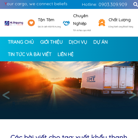
Y
our cargo, we connect beliefs
Hotline:
0903.309.909
Chuyên
Tận Tâm
Chất Lượng
Nghiệp
Giá ổn định nhất thị trường
Đồng hành cùng khách hàng
Tốt và hiệu quả nhất
TRANG CHỦ
GIỚI THIỆU
DỊCH VỤ
DỰ ÁN
TIN TỨC VÀ BÀI VIẾT
LIÊN HỆ
<
>
Các bài viết cho tag: xuất khẩu thanh