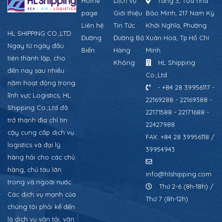
Home
Dịch vụ
Tầng 3, Tòa nhà
page
Giới thiệu
Bảo Minh, 217 Nam Kỳ
Liên hệ
Tin Tức
Khởi Nghĩa, Phường
HL SHIPPING CO.,LTD
Đường
Đường Bộ
Xuân Hoà, Tp.Hồ Chí
Ngay từ ngày đầu
Biển
Hàng
Minh
tiên thành lập, cho
Không
HL Shipping
đến nay sau nhiều
Co.,Ltd
năm hoạt động trong
- +84 28 39956117 -
lĩnh vực Logistics, HL
22169288 - 22169388 -
Shipping Co.,Ltd đã
22171588 - 22171688 -
trở thành địa chỉ tin
22427988
cậy cung cấp dịch vụ
FAX: +84 28 39956118 /
logistics và đại lý
39954943
hàng hải cho các chủ
hàng, chủ tàu lớn
info@hlshipping.com
trong và ngoài nước.
Thứ 2-6 (8h-18h) /
Các dịch vụ mạnh của
Thứ 7 (8h-12h)
chúng tôi phải kể đến
là dịch vụ vận tải, vận