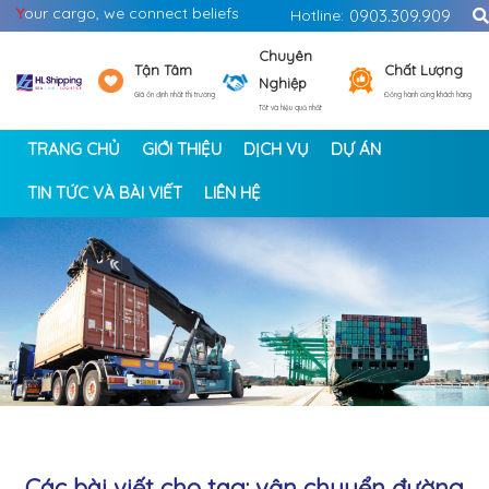
Y
our cargo, we connect beliefs
Hotline:
0903.309.909
Chuyên
Tận Tâm
Chất Lượng
Nghiệp
Giá ổn định nhất thị trường
Đồng hành cùng khách hàng
Tốt và hiệu quả nhất
TRANG CHỦ
GIỚI THIỆU
DỊCH VỤ
DỰ ÁN
TIN TỨC VÀ BÀI VIẾT
LIÊN HỆ
<
>
Các bài viết cho tag: vận chuyển đường