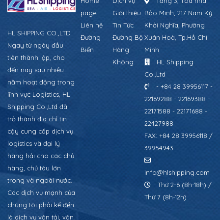
Home
Dịch vụ
Tầng 3, Tòa nhà
page
Giới thiệu
Bảo Minh, 217 Nam Kỳ
Liên hệ
Tin Tức
Khởi Nghĩa, Phường
HL SHIPPING CO.,LTD
Đường
Đường Bộ
Xuân Hoà, Tp.Hồ Chí
Ngay từ ngày đầu
Biển
Hàng
Minh
tiên thành lập, cho
Không
HL Shipping
đến nay sau nhiều
Co.,Ltd
năm hoạt động trong
- +84 28 39956117 -
lĩnh vực Logistics, HL
22169288 - 22169388 -
Shipping Co.,Ltd đã
22171588 - 22171688 -
trở thành địa chỉ tin
22427988
cậy cung cấp dịch vụ
FAX: +84 28 39956118 /
logistics và đại lý
39954943
hàng hải cho các chủ
hàng, chủ tàu lớn
info@hlshipping.com
trong và ngoài nước.
Thứ 2-6 (8h-18h) /
Các dịch vụ mạnh của
Thứ 7 (8h-12h)
chúng tôi phải kể đến
là dịch vụ vận tải, vận