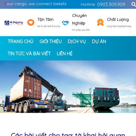
Y
our cargo, we connect beliefs
Hotline:
0903.309.909
Chuyên
Tận Tâm
Chất Lượng
Nghiệp
Giá ổn định nhất thị trường
Đồng hành cùng khách hàng
Tốt và hiệu quả nhất
TRANG CHỦ
GIỚI THIỆU
DỊCH VỤ
DỰ ÁN
TIN TỨC VÀ BÀI VIẾT
LIÊN HỆ
<
>
Các bài viết cho tag: tờ khai hải quan