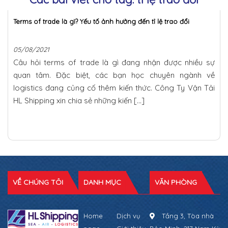
Terms of trade là gì? Yếu tố ảnh hưởng đến tỉ lệ trao đổi
05/08/2021
Câu hỏi terms of trade là gì đang nhận được nhiều sự
quan tâm. Đặc biệt, các bạn học chuyên ngành về
logistics đang củng cố thêm kiến thức. Công Ty Vận Tải
HL Shipping xin chia sẻ những kiến […]
VỀ CHÚNG TÔI
DANH MỤC
VĂN PHÒNG
Home
Dịch vụ
Tầng 3, Tòa nhà