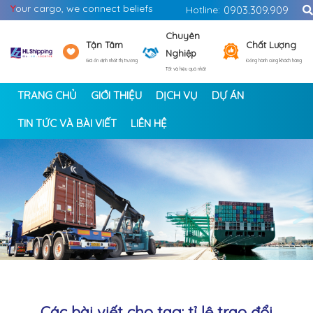
Y
our cargo, we connect beliefs
Hotline:
0903.309.909
Chuyên
Tận Tâm
Chất Lượng
Nghiệp
Giá ổn định nhất thị trường
Đồng hành cùng khách hàng
Tốt và hiệu quả nhất
TRANG CHỦ
GIỚI THIỆU
DỊCH VỤ
DỰ ÁN
TIN TỨC VÀ BÀI VIẾT
LIÊN HỆ
<
>
Các bài viết cho tag: tỉ lệ trao đổi