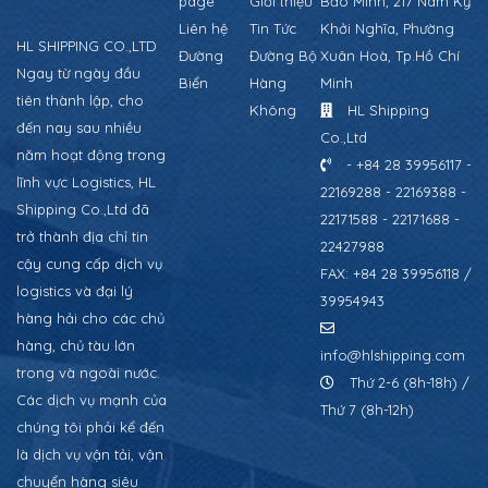
page
Giới thiệu
Bảo Minh, 217 Nam Kỳ
Liên hệ
Tin Tức
Khởi Nghĩa, Phường
HL SHIPPING CO.,LTD
Đường
Đường Bộ
Xuân Hoà, Tp.Hồ Chí
Ngay từ ngày đầu
Biển
Hàng
Minh
tiên thành lập, cho
Không
HL Shipping
đến nay sau nhiều
Co.,Ltd
năm hoạt động trong
- +84 28 39956117 -
lĩnh vực Logistics, HL
22169288 - 22169388 -
Shipping Co.,Ltd đã
22171588 - 22171688 -
trở thành địa chỉ tin
22427988
cậy cung cấp dịch vụ
FAX: +84 28 39956118 /
logistics và đại lý
39954943
hàng hải cho các chủ
hàng, chủ tàu lớn
info@hlshipping.com
trong và ngoài nước.
Thứ 2-6 (8h-18h) /
Các dịch vụ mạnh của
Thứ 7 (8h-12h)
chúng tôi phải kể đến
là dịch vụ vận tải, vận
chuyển hàng siêu