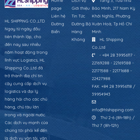
Home
Dịch vụ
Tầng 3, Tòa nhà
page
Giới thiệu
Bảo Minh, 217 Nam Kỳ
Liên hệ
Tin Tức
Khởi Nghĩa, Phường
HL SHIPPING CO.,LTD
Đường
Đường Bộ
Xuân Hoà, Tp.Hồ Chí
Ngay từ ngày đầu
Biển
Hàng
Minh
tiên thành lập, cho
Không
HL Shipping
đến nay sau nhiều
Co.,Ltd
năm hoạt động trong
- +84 28 39956117 -
lĩnh vực Logistics, HL
22169288 - 22169388 -
Shipping Co.,Ltd đã
22171588 - 22171688 -
trở thành địa chỉ tin
22427988
cậy cung cấp dịch vụ
FAX: +84 28 39956118 /
logistics và đại lý
39954943
hàng hải cho các chủ
hàng, chủ tàu lớn
info@hlshipping.com
trong và ngoài nước.
Thứ 2-6 (8h-18h) /
Các dịch vụ mạnh của
Thứ 7 (8h-12h)
chúng tôi phải kể đến
là dịch vụ vận tải, vận