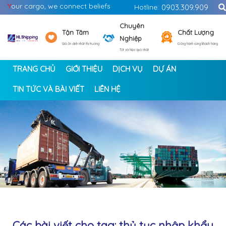
Y
our cargo, we connect beliefs
Hotline:
0903.309.909
Chuyên
Tận Tâm
Chất Lượng
Nghiệp
Giá ổn định nhất thị trường
Đồng hành cùng khách hàng
Tốt và hiệu quả nhất
TRANG CHỦ
GIỚI THIỆU
DỊCH VỤ
DỰ ÁN
TIN TỨC VÀ BÀI VIẾT
LIÊN HỆ
<
>
Các bài viết cho tag: thủ tục nhập khẩu