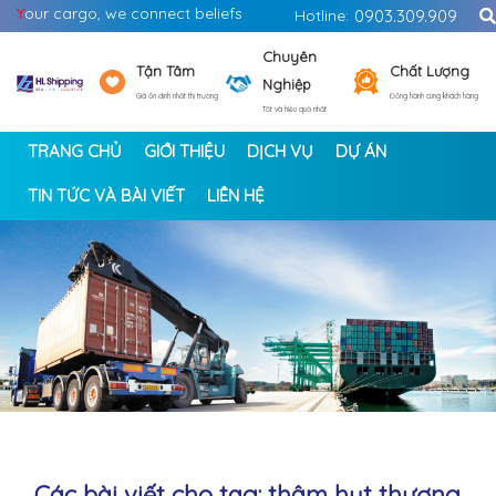
Y
our cargo, we connect beliefs
Hotline:
0903.309.909
Chuyên
Tận Tâm
Chất Lượng
Nghiệp
Giá ổn định nhất thị trường
Đồng hành cùng khách hàng
Tốt và hiệu quả nhất
TRANG CHỦ
GIỚI THIỆU
DỊCH VỤ
DỰ ÁN
TIN TỨC VÀ BÀI VIẾT
LIÊN HỆ
<
>
Các bài viết cho tag: thâm hụt thương