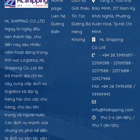
Home
Dịch vụ
Tầng 3, Tòa nhà
page
Giới thiệu
Bảo Minh, 217 Nam Kỳ
Liên hệ
Tin Tức
Khởi Nghĩa, Phường
HL SHIPPING CO.,LTD
Đường
Đường Bộ
Xuân Hoà, Tp.Hồ Chí
Ngay từ ngày đầu
Biển
Hàng
Minh
tiên thành lập, cho
Không
HL Shipping
đến nay sau nhiều
Co.,Ltd
năm hoạt động trong
- +84 28 39956117 -
lĩnh vực Logistics, HL
22169288 - 22169388 -
Shipping Co.,Ltd đã
22171588 - 22171688 -
trở thành địa chỉ tin
22427988
cậy cung cấp dịch vụ
FAX: +84 28 39956118 /
logistics và đại lý
39954943
hàng hải cho các chủ
hàng, chủ tàu lớn
info@hlshipping.com
trong và ngoài nước.
Thứ 2-6 (8h-18h) /
Các dịch vụ mạnh của
Thứ 7 (8h-12h)
chúng tôi phải kể đến
là dịch vụ vận tải, vận