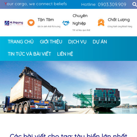
Y
our cargo, we connect beliefs
Hotline:
0903.309.909
Chuyên
Tận Tâm
Chất Lượng
Nghiệp
Giá ổn định nhất thị trường
Đồng hành cùng khách hàng
Tốt và hiệu quả nhất
TRANG CHỦ
GIỚI THIỆU
DỊCH VỤ
DỰ ÁN
TIN TỨC VÀ BÀI VIẾT
LIÊN HỆ
<
>
Các bài viết cho tag: tàu biển lớn nhất