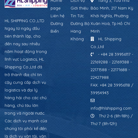
Home
Dịch vụ
Tầng 3, Tòa nhà
page
Giới thiệu
Bảo Minh, 217 Nam Kỳ
Liên hệ
Tin Tức
Khởi Nghĩa, Phường
HL SHIPPING CO.,LTD
Đường
Đường Bộ
Xuân Hoà, Tp.Hồ Chí
Ngay từ ngày đầu
Biển
Hàng
Minh
tiên thành lập, cho
Không
HL Shipping
đến nay sau nhiều
Co.,Ltd
năm hoạt động trong
- +84 28 39956117 -
lĩnh vực Logistics, HL
22169288 - 22169388 -
Shipping Co.,Ltd đã
22171588 - 22171688 -
trở thành địa chỉ tin
22427988
cậy cung cấp dịch vụ
FAX: +84 28 39956118 /
logistics và đại lý
39954943
hàng hải cho các chủ
hàng, chủ tàu lớn
info@hlshipping.com
trong và ngoài nước.
Thứ 2-6 (8h-18h) /
Các dịch vụ mạnh của
Thứ 7 (8h-12h)
chúng tôi phải kể đến
là dịch vụ vận tải, vận