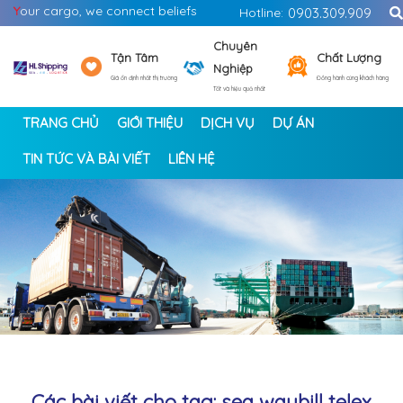
Y
our cargo, we connect beliefs
Hotline:
0903.309.909
Chuyên
Tận Tâm
Chất Lượng
Nghiệp
Giá ổn định nhất thị trường
Đồng hành cùng khách hàng
Tốt và hiệu quả nhất
TRANG CHỦ
GIỚI THIỆU
DỊCH VỤ
DỰ ÁN
TIN TỨC VÀ BÀI VIẾT
LIÊN HỆ
<
>
Các bài viết cho tag: sea waybill telex