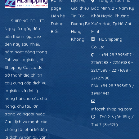
Home
Dịch vụ
Tầng 3, Tòa nhà
page
Giới thiệu
Bảo Minh, 217 Nam Kỳ
Liên hệ
Tin Tức
Khởi Nghĩa, Phường
HL SHIPPING CO.,LTD
Đường
Đường Bộ
Xuân Hoà, Tp.Hồ Chí
Ngay từ ngày đầu
Biển
Hàng
Minh
tiên thành lập, cho
Không
HL Shipping
đến nay sau nhiều
Co.,Ltd
năm hoạt động trong
- +84 28 39956117 -
lĩnh vực Logistics, HL
22169288 - 22169388 -
Shipping Co.,Ltd đã
22171588 - 22171688 -
trở thành địa chỉ tin
22427988
cậy cung cấp dịch vụ
FAX: +84 28 39956118 /
logistics và đại lý
39954943
hàng hải cho các chủ
hàng, chủ tàu lớn
info@hlshipping.com
trong và ngoài nước.
Thứ 2-6 (8h-18h) /
Các dịch vụ mạnh của
Thứ 7 (8h-12h)
chúng tôi phải kể đến
là dịch vụ vận tải, vận