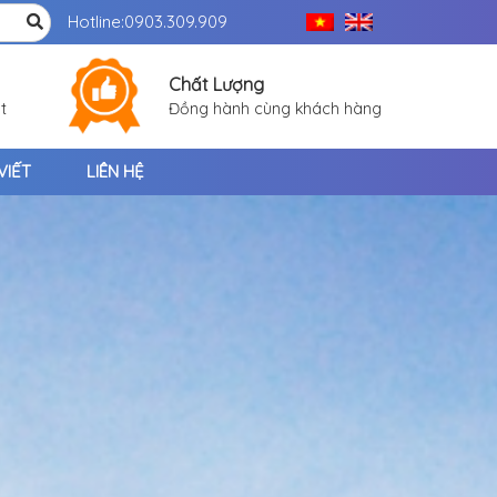
Hotline:
0903.309.909
Chất Lượng
t
Đồng hành cùng khách hàng
VIẾT
LIÊN HỆ