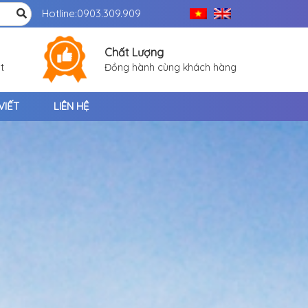
Hotline:
0903.309.909
Chất Lượng
t
Đồng hành cùng khách hàng
VIẾT
LIÊN HỆ