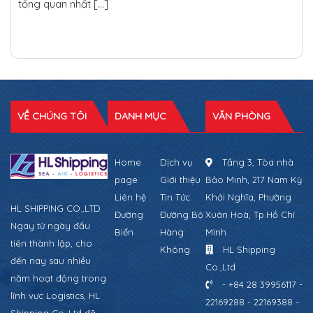
tổng quan nhất […]
VỀ CHÚNG TÔI
DANH MỤC
VĂN PHÒNG
Home
Dịch vụ
Tầng 3, Tòa nhà
page
Giới thiệu
Bảo Minh, 217 Nam Kỳ
Liên hệ
Tin Tức
Khởi Nghĩa, Phường
HL SHIPPING CO.,LTD
Đường
Đường Bộ
Xuân Hoà, Tp.Hồ Chí
Ngay từ ngày đầu
Biển
Hàng
Minh
tiên thành lập, cho
Không
HL Shipping
đến nay sau nhiều
Co.,Ltd
năm hoạt động trong
- +84 28 39956117 -
lĩnh vực Logistics, HL
22169288 - 22169388 -
Shipping Co.,Ltd đã