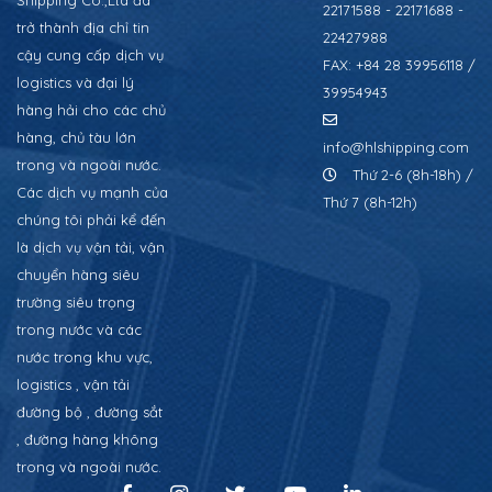
22171588 - 22171688 -
trở thành địa chỉ tin
22427988
cậy cung cấp dịch vụ
FAX: +84 28 39956118 /
logistics và đại lý
39954943
hàng hải cho các chủ
hàng, chủ tàu lớn
info@hlshipping.com
trong và ngoài nước.
Thứ 2-6 (8h-18h) /
Các dịch vụ mạnh của
Thứ 7 (8h-12h)
chúng tôi phải kể đến
là dịch vụ vận tải, vận
chuyển hàng siêu
trường siêu trọng
trong nước và các
nước trong khu vực,
logistics , vận tải
đường bộ , đường sắt
, đường hàng không
trong và ngoài nước.