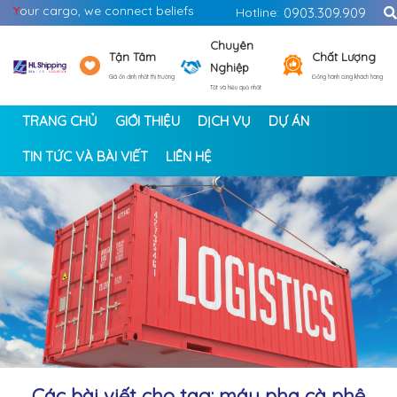
Y
our cargo, we connect beliefs
Hotline:
0903.309.909
Chuyên
Tận Tâm
Chất Lượng
Nghiệp
Giá ổn định nhất thị trường
Đồng hành cùng khách hàng
Tốt và hiệu quả nhất
TRANG CHỦ
GIỚI THIỆU
DỊCH VỤ
DỰ ÁN
TIN TỨC VÀ BÀI VIẾT
LIÊN HỆ
<
>
Các bài viết cho tag: máy pha cà phê