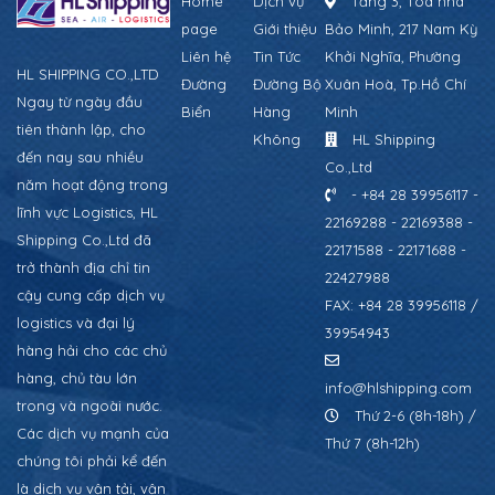
Home
Dịch vụ
Tầng 3, Tòa nhà
page
Giới thiệu
Bảo Minh, 217 Nam Kỳ
Liên hệ
Tin Tức
Khởi Nghĩa, Phường
HL SHIPPING CO.,LTD
Đường
Đường Bộ
Xuân Hoà, Tp.Hồ Chí
Ngay từ ngày đầu
Biển
Hàng
Minh
tiên thành lập, cho
Không
HL Shipping
đến nay sau nhiều
Co.,Ltd
năm hoạt động trong
- +84 28 39956117 -
lĩnh vực Logistics, HL
22169288 - 22169388 -
Shipping Co.,Ltd đã
22171588 - 22171688 -
trở thành địa chỉ tin
22427988
cậy cung cấp dịch vụ
FAX: +84 28 39956118 /
logistics và đại lý
39954943
hàng hải cho các chủ
hàng, chủ tàu lớn
info@hlshipping.com
trong và ngoài nước.
Thứ 2-6 (8h-18h) /
Các dịch vụ mạnh của
Thứ 7 (8h-12h)
chúng tôi phải kể đến
là dịch vụ vận tải, vận