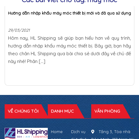
Hướng dẫn nhập khẩu máy móc thiết bị mới và đã qua sử dụng
29/03/2021
Hôm nay, HL Shipping sẽ giúp bạn hiểu hơn về quy trình,
hướng dẫn nhập khẩu máy móc thiết bị. Bây giờ, bạn hãy
theo chân HL Shipping qua bài chia sẻ dưới đây về chủ đề
này nhé! Phân […]
VỀ CHÚNG TÔI
DANH MỤC
VĂN PHÒNG
Home
Dịch vụ
Tầng 3, Tòa nhà