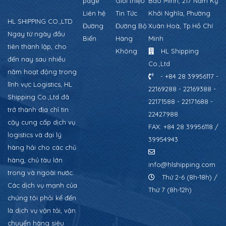
page
Giới thiệu
Bảo Minh, 217 Nam Kỳ
Liên hệ
Tin Tức
Khởi Nghĩa, Phường
HL SHIPPING CO.,LTD
Đường
Đường Bộ
Xuân Hoà, Tp.Hồ Chí
Ngay từ ngày đầu
Biển
Hàng
Minh
tiên thành lập, cho
Không
HL Shipping
đến nay sau nhiều
Co.,Ltd
năm hoạt động trong
- +84 28 39956117 -
lĩnh vực Logistics, HL
22169288 - 22169388 -
Shipping Co.,Ltd đã
22171588 - 22171688 -
trở thành địa chỉ tin
22427988
cậy cung cấp dịch vụ
FAX: +84 28 39956118 /
logistics và đại lý
39954943
hàng hải cho các chủ
hàng, chủ tàu lớn
info@hlshipping.com
trong và ngoài nước.
Thứ 2-6 (8h-18h) /
Các dịch vụ mạnh của
Thứ 7 (8h-12h)
chúng tôi phải kể đến
là dịch vụ vận tải, vận
chuyển hàng siêu