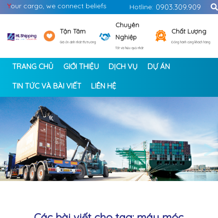
Y
our cargo, we connect beliefs
Hotline:
0903.309.909
Chuyên
Tận Tâm
Chất Lượng
Nghiệp
Giá ổn định nhất thị trường
Đồng hành cùng khách hàng
Tốt và hiệu quả nhất
TRANG CHỦ
GIỚI THIỆU
DỊCH VỤ
DỰ ÁN
TIN TỨC VÀ BÀI VIẾT
LIÊN HỆ
<
>
Các bài viết cho tag: máy móc