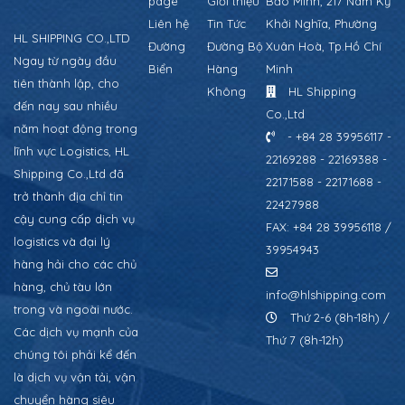
page
Giới thiệu
Bảo Minh, 217 Nam Kỳ
Liên hệ
Tin Tức
Khởi Nghĩa, Phường
HL SHIPPING CO.,LTD
Đường
Đường Bộ
Xuân Hoà, Tp.Hồ Chí
Ngay từ ngày đầu
Biển
Hàng
Minh
tiên thành lập, cho
Không
HL Shipping
đến nay sau nhiều
Co.,Ltd
năm hoạt động trong
- +84 28 39956117 -
lĩnh vực Logistics, HL
22169288 - 22169388 -
Shipping Co.,Ltd đã
22171588 - 22171688 -
trở thành địa chỉ tin
22427988
cậy cung cấp dịch vụ
FAX: +84 28 39956118 /
logistics và đại lý
39954943
hàng hải cho các chủ
hàng, chủ tàu lớn
info@hlshipping.com
trong và ngoài nước.
Thứ 2-6 (8h-18h) /
Các dịch vụ mạnh của
Thứ 7 (8h-12h)
chúng tôi phải kể đến
là dịch vụ vận tải, vận
chuyển hàng siêu