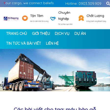
Y
our cargo, we connect beliefs
Hotline:
0903.309.909
Chuyên
Tận Tâm
Chất Lượng
Nghiệp
Giá ổn định nhất thị trường
Đồng hành cùng khách hàng
Tốt và hiệu quả nhất
TRANG CHỦ
GIỚI THIỆU
DỊCH VỤ
DỰ ÁN
TIN TỨC VÀ BÀI VIẾT
LIÊN HỆ
<
>
Các bài viết cho tag: máy bào gỗ