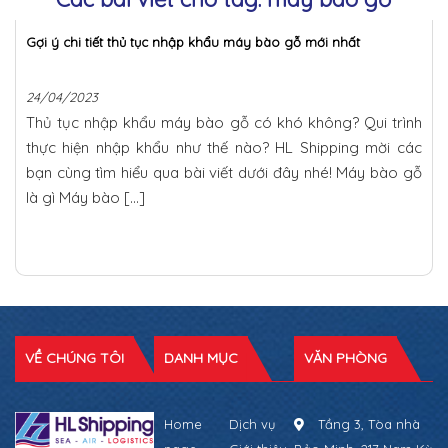
Gợi ý chi tiết thủ tục nhập khẩu máy bào gỗ mới nhất
24/04/2023
Thủ tục nhập khẩu máy bào gỗ có khó không? Qui trình
thực hiện nhập khẩu như thế nào? HL Shipping mời các
bạn cùng tìm hiểu qua bài viết dưới đây nhé! Máy bào gỗ
là gì Máy bào […]
VỀ CHÚNG TÔI
DANH MỤC
VĂN PHÒNG
Home
Dịch vụ
Tầng 3, Tòa nhà