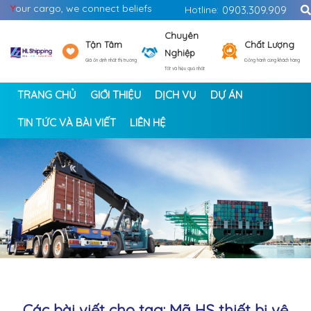
Y
our cargo, we connect beliefs
Hotline:
0903.309.909
Chuyên
Tận Tâm
Chất Lượng
Nghiệp
Giá ổn định nhất thị trường
Đồng hành cùng khách hàng
Tốt và hiệu quả nhất
TRANG CHỦ
GIỚI THIỆU
DỊCH VỤ
DỰ ÁN
TIN TỨC VÀ BÀI VIẾT
LIÊN HỆ
<
>
Các bài viết cho tag: Mã HS thiết bị vệ