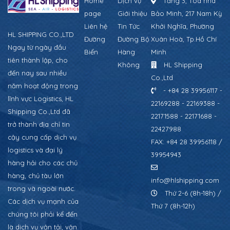
Home
Dịch vụ
Tầng 3, Tòa nhà
page
Giới thiệu
Bảo Minh, 217 Nam Kỳ
Liên hệ
Tin Tức
Khởi Nghĩa, Phường
HL SHIPPING CO.,LTD
Đường
Đường Bộ
Xuân Hoà, Tp.Hồ Chí
Ngay từ ngày đầu
Biển
Hàng
Minh
tiên thành lập, cho
Không
HL Shipping
đến nay sau nhiều
Co.,Ltd
năm hoạt động trong
- +84 28 39956117 -
lĩnh vực Logistics, HL
22169288 - 22169388 -
Shipping Co.,Ltd đã
22171588 - 22171688 -
trở thành địa chỉ tin
22427988
cậy cung cấp dịch vụ
FAX: +84 28 39956118 /
logistics và đại lý
39954943
hàng hải cho các chủ
hàng, chủ tàu lớn
info@hlshipping.com
trong và ngoài nước.
Thứ 2-6 (8h-18h) /
Các dịch vụ mạnh của
Thứ 7 (8h-12h)
chúng tôi phải kể đến
là dịch vụ vận tải, vận