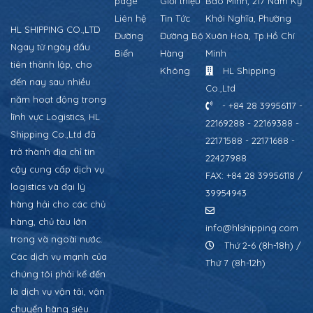
page
Giới thiệu
Bảo Minh, 217 Nam Kỳ
Liên hệ
Tin Tức
Khởi Nghĩa, Phường
HL SHIPPING CO.,LTD
Đường
Đường Bộ
Xuân Hoà, Tp.Hồ Chí
Ngay từ ngày đầu
Biển
Hàng
Minh
tiên thành lập, cho
Không
HL Shipping
đến nay sau nhiều
Co.,Ltd
năm hoạt động trong
- +84 28 39956117 -
lĩnh vực Logistics, HL
22169288 - 22169388 -
Shipping Co.,Ltd đã
22171588 - 22171688 -
trở thành địa chỉ tin
22427988
cậy cung cấp dịch vụ
FAX: +84 28 39956118 /
logistics và đại lý
39954943
hàng hải cho các chủ
hàng, chủ tàu lớn
info@hlshipping.com
trong và ngoài nước.
Thứ 2-6 (8h-18h) /
Các dịch vụ mạnh của
Thứ 7 (8h-12h)
chúng tôi phải kể đến
là dịch vụ vận tải, vận
chuyển hàng siêu