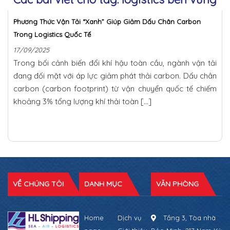
Phương Thức Vận Tải “Xanh” Giúp Giảm Dấu Chân Carbon
Trong Logistics Quốc Tế
17/09/2025
Trong bối cảnh biến đổi khí hậu toàn cầu, ngành vận tải
đang đối mặt với áp lực giảm phát thải carbon. Dấu chân
carbon (carbon footprint) từ vận chuyển quốc tế chiếm
khoảng 3% tổng lượng khí thải toàn […]
VỀ CHÚNG TÔI
DANH MỤC
VĂN PHÒNG
Home
Dịch vụ
Tầng 3, Tòa nhà