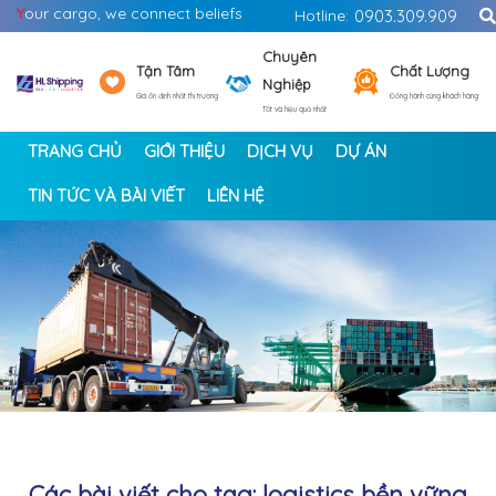
Y
our cargo, we connect beliefs
Hotline:
0903.309.909
Chuyên
Tận Tâm
Chất Lượng
Nghiệp
Giá ổn định nhất thị trường
Đồng hành cùng khách hàng
Tốt và hiệu quả nhất
TRANG CHỦ
GIỚI THIỆU
DỊCH VỤ
DỰ ÁN
TIN TỨC VÀ BÀI VIẾT
LIÊN HỆ
<
>
Các bài viết cho tag: logistics bền vững