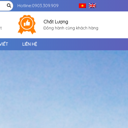
Hotline:
0903.309.909
Chất Lượng
t
Đồng hành cùng khách hàng
VIẾT
LIÊN HỆ