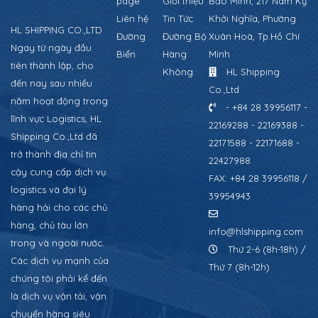
page
Giới thiệu
Bảo Minh, 217 Nam Kỳ
Liên hệ
Tin Tức
Khởi Nghĩa, Phường
HL SHIPPING CO.,LTD
Đường
Đường Bộ
Xuân Hoà, Tp.Hồ Chí
Ngay từ ngày đầu
Biển
Hàng
Minh
tiên thành lập, cho
Không
HL Shipping
đến nay sau nhiều
Co.,Ltd
năm hoạt động trong
- +84 28 39956117 -
lĩnh vực Logistics, HL
22169288 - 22169388 -
Shipping Co.,Ltd đã
22171588 - 22171688 -
trở thành địa chỉ tin
22427988
cậy cung cấp dịch vụ
FAX: +84 28 39956118 /
logistics và đại lý
39954943
hàng hải cho các chủ
hàng, chủ tàu lớn
info@hlshipping.com
trong và ngoài nước.
Thứ 2-6 (8h-18h) /
Các dịch vụ mạnh của
Thứ 7 (8h-12h)
chúng tôi phải kể đến
là dịch vụ vận tải, vận
chuyển hàng siêu