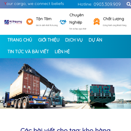
Y
our cargo, we connect beliefs
Hotline:
0903.309.909
Chuyên
Tận Tâm
Chất Lượng
Nghiệp
Giá ổn định nhất thị trường
Đồng hành cùng khách hàng
Tốt và hiệu quả nhất
TRANG CHỦ
GIỚI THIỆU
DỊCH VỤ
DỰ ÁN
TIN TỨC VÀ BÀI VIẾT
LIÊN HỆ
<
>
Các bài viết cho tag: kho hàng