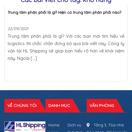
Trung tâm phân phối là gì? Hiện có trung tâm phân phối nào?
22/09/2021
Trung tâm phân phối là gì? Với các bạn mới tìm hiểu về
logistics thì chắc chắn đừng bỏ qua bài viết này. Công ty
vận tải HL Shipping sẽ giúp bạn hiểu rõ hơn về khái niệm
này. Ngoài […]
VỀ CHÚNG TÔI
DANH MỤC
VĂN PHÒNG
Home
Dịch vụ
Tầng 3, Tòa nhà