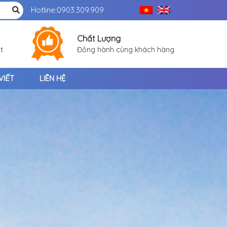
Hotline:
0903.309.909
Chất Lượng
t
Đồng hành cùng khách hàng
VIẾT
LIÊN HỆ