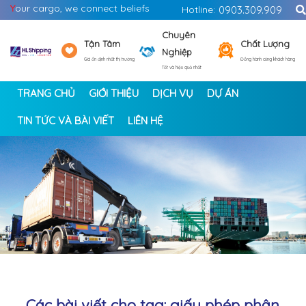
Y
our cargo, we connect beliefs
Hotline:
0903.309.909
Chuyên
Tận Tâm
Chất Lượng
Nghiệp
Giá ổn định nhất thị trường
Đồng hành cùng khách hàng
Tốt và hiệu quả nhất
TRANG CHỦ
GIỚI THIỆU
DỊCH VỤ
DỰ ÁN
TIN TỨC VÀ BÀI VIẾT
LIÊN HỆ
<
>
Các bài viết cho tag: giấy phép phân