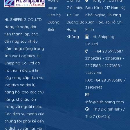
Home
Dịch vụ
Tầng 3, Tòa nhà
page
Giới thiệu
Bảo Minh, 217 Nam Kỳ
Liên hệ
Tin Tức
Khởi Nghĩa, Phường
HL SHIPPING CO.,LTD
Đường
Đường Bộ
Xuân Hoà, Tp.Hồ Chí
Ngay từ ngày đầu
Biển
Hàng
Minh
tiên thành lập, cho
Không
HL Shipping
đến nay sau nhiều
Co.,Ltd
năm hoạt động trong
- +84 28 39956117 -
lĩnh vực Logistics, HL
22169288 - 22169388 -
Shipping Co.,Ltd đã
22171588 - 22171688 -
trở thành địa chỉ tin
22427988
cậy cung cấp dịch vụ
FAX: +84 28 39956118 /
logistics và đại lý
39954943
hàng hải cho các chủ
hàng, chủ tàu lớn
info@hlshipping.com
trong và ngoài nước.
Thứ 2-6 (8h-18h) /
Các dịch vụ mạnh của
Thứ 7 (8h-12h)
chúng tôi phải kể đến
là dịch vụ vận tải, vận