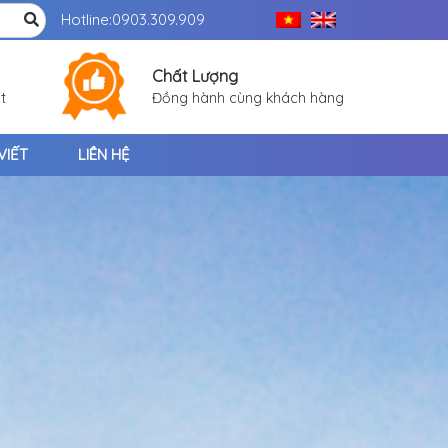
Hotline:
0903.309.909
Chất Lượng
t
Đồng hành cùng khách hàng
VIẾT
LIÊN HỆ