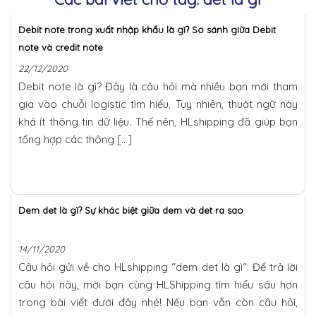
Debit note trong xuất nhập khẩu là gì? So sánh giữa Debit
note và credit note
22/12/2020
Debit note là gì? Đây là câu hỏi mà nhiều bạn mới tham
gia vào chuỗi logistic tìm hiểu. Tuy nhiên, thuật ngữ này
khá ít thông tin dữ liệu. Thế nên, HLshipping đã giúp bạn
tổng hợp các thông […]
Dem det là gì? Sự khác biệt giữa dem và det ra sao
14/11/2020
Câu hỏi gửi về cho HLshipping “dem det là gì“. Để trả lời
câu hỏi này, mời bạn cùng HLShipping tìm hiểu sâu hơn
trong bài viết đưới đây nhé! Nếu bạn vẫn còn câu hỏi,