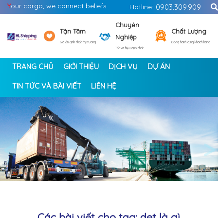
Y
our cargo, we connect beliefs
Hotline:
0903.309.909
Chuyên
Tận Tâm
Chất Lượng
Nghiệp
Giá ổn định nhất thị trường
Đồng hành cùng khách hàng
Tốt và hiệu quả nhất
TRANG CHỦ
GIỚI THIỆU
DỊCH VỤ
DỰ ÁN
TIN TỨC VÀ BÀI VIẾT
LIÊN HỆ
<
>
Các bài viết cho tag: det là gì