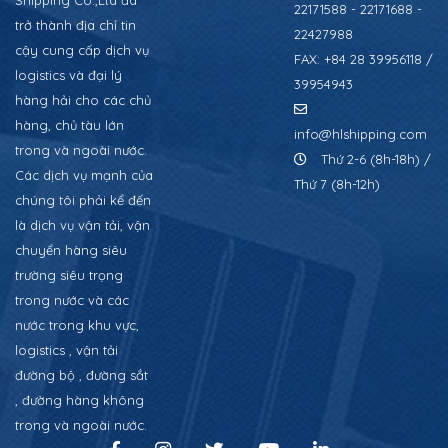
22171588 - 22171688 -
trở thành địa chỉ tin
22427988
cậy cung cấp dịch vụ
FAX: +84 28 39956118 /
logistics và đại lý
39954943
hàng hải cho các chủ
hàng, chủ tàu lớn
info@hlshipping.com
trong và ngoài nước.
Thứ 2-6 (8h-18h) /
Các dịch vụ mạnh của
Thứ 7 (8h-12h)
chúng tôi phải kể đến
là dịch vụ vận tải, vận
chuyển hàng siêu
trường siêu trọng
trong nước và các
nước trong khu vực,
logistics , vận tải
đường bộ , đường sắt
, đường hàng không
trong và ngoài nước.