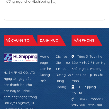
đừng ngại cho HLshipping […]
VỀ CHÚNG TÔI
DANH MỤC
VĂN PHÒNG
Home
Dịch vụ
Tầng 3, Tòa nhà
page
Giới thiệu
Bảo Minh, 217 Nam Kỳ
Liên hệ
Tin Tức
Khởi Nghĩa, Phường
HL SHIPPING CO.,LTD
Đường
Đường Bộ
Xuân Hoà, Tp.Hồ Chí
Ngay từ ngày đầu
Biển
Hàng
Minh
tiên thành lập, cho
Không
HL Shipping
đến nay sau nhiều
Co.,Ltd
năm hoạt động trong
- +84 28 39956117 -
lĩnh vực Logistics, HL
22169288 - 22169388 -
Shipping Co.,Ltd đã