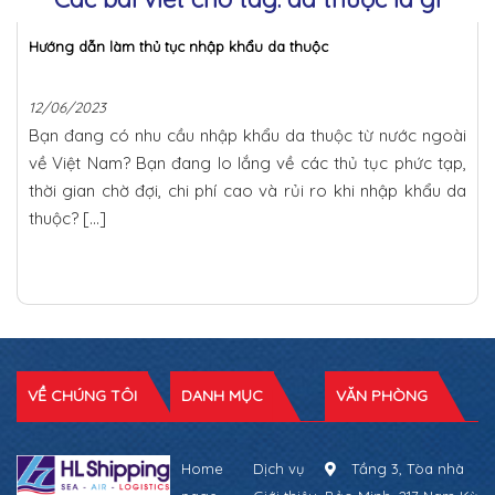
Hướng dẫn làm thủ tục nhập khẩu da thuộc
12/06/2023
Bạn đang có nhu cầu nhập khẩu da thuộc từ nước ngoài
về Việt Nam? Bạn đang lo lắng về các thủ tục phức tạp,
thời gian chờ đợi, chi phí cao và rủi ro khi nhập khẩu da
thuộc? […]
VỀ CHÚNG TÔI
DANH MỤC
VĂN PHÒNG
Home
Dịch vụ
Tầng 3, Tòa nhà