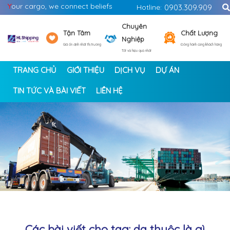
Y
our cargo, we connect beliefs
Hotline:
0903.309.909
Chuyên
Tận Tâm
Chất Lượng
Nghiệp
Giá ổn định nhất thị trường
Đồng hành cùng khách hàng
Tốt và hiệu quả nhất
TRANG CHỦ
GIỚI THIỆU
DỊCH VỤ
DỰ ÁN
TIN TỨC VÀ BÀI VIẾT
LIÊN HỆ
<
>
Các bài viết cho tag: da thuộc là gì