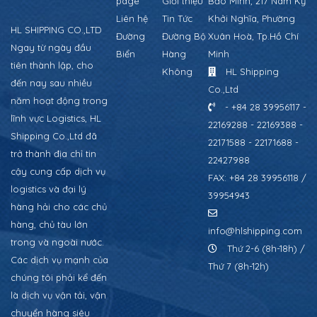
page
Giới thiệu
Bảo Minh, 217 Nam Kỳ
Liên hệ
Tin Tức
Khởi Nghĩa, Phường
HL SHIPPING CO.,LTD
Đường
Đường Bộ
Xuân Hoà, Tp.Hồ Chí
Ngay từ ngày đầu
Biển
Hàng
Minh
tiên thành lập, cho
Không
HL Shipping
đến nay sau nhiều
Co.,Ltd
năm hoạt động trong
- +84 28 39956117 -
lĩnh vực Logistics, HL
22169288 - 22169388 -
Shipping Co.,Ltd đã
22171588 - 22171688 -
trở thành địa chỉ tin
22427988
cậy cung cấp dịch vụ
FAX: +84 28 39956118 /
logistics và đại lý
39954943
hàng hải cho các chủ
hàng, chủ tàu lớn
info@hlshipping.com
trong và ngoài nước.
Thứ 2-6 (8h-18h) /
Các dịch vụ mạnh của
Thứ 7 (8h-12h)
chúng tôi phải kể đến
là dịch vụ vận tải, vận
chuyển hàng siêu