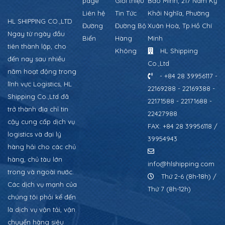
page
Giới thiệu
Bảo Minh, 217 Nam Kỳ
Liên hệ
Tin Tức
Khởi Nghĩa, Phường
HL SHIPPING CO.,LTD
Đường
Đường Bộ
Xuân Hoà, Tp.Hồ Chí
Ngay từ ngày đầu
Biển
Hàng
Minh
tiên thành lập, cho
Không
HL Shipping
đến nay sau nhiều
Co.,Ltd
năm hoạt động trong
- +84 28 39956117 -
lĩnh vực Logistics, HL
22169288 - 22169388 -
Shipping Co.,Ltd đã
22171588 - 22171688 -
trở thành địa chỉ tin
22427988
cậy cung cấp dịch vụ
FAX: +84 28 39956118 /
logistics và đại lý
39954943
hàng hải cho các chủ
hàng, chủ tàu lớn
info@hlshipping.com
trong và ngoài nước.
Thứ 2-6 (8h-18h) /
Các dịch vụ mạnh của
Thứ 7 (8h-12h)
chúng tôi phải kể đến
là dịch vụ vận tải, vận
chuyển hàng siêu