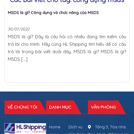
MSDS là gì? Công dụng và chức năng của MSDS
30/07/2022
MSDS là gì? Đây là câu hỏi có nhiều đang tìm kiếm câu
trả lời cho mình. Hãy cùng HL Shipping tìm hiểu để có câu
trả lời trong bài viết dưới đây. MSDS là gì? MSDS là gì?
MSDS […]
VỀ CHÚNG TÔI
DANH MỤC
VĂN PHÒNG
Home
Dịch vụ
Tầng 3, Tòa nhà