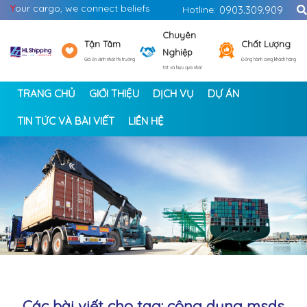
Y
our cargo, we connect beliefs
Hotline:
0903.309.909
Chuyên
Tận Tâm
Chất Lượng
Nghiệp
Giá ổn định nhất thị trường
Đồng hành cùng khách hàng
Tốt và hiệu quả nhất
TRANG CHỦ
GIỚI THIỆU
DỊCH VỤ
DỰ ÁN
TIN TỨC VÀ BÀI VIẾT
LIÊN HỆ
<
>
Các bài viết cho tag: công dụng msds