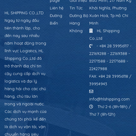
page
Giới thiệu
Bảo Minh, 217 Nam Kỳ
Liên hệ
Tin Tức
Khởi Nghĩa, Phường
HL SHIPPING CO.,LTD
Đường
Đường Bộ
Xuân Hoà, Tp.Hồ Chí
Ngay từ ngày đầu
Biển
Hàng
Minh
tiên thành lập, cho
Không
HL Shipping
đến nay sau nhiều
Co.,Ltd
năm hoạt động trong
- +84 28 39956117 -
lĩnh vực Logistics, HL
22169288 - 22169388 -
Shipping Co.,Ltd đã
22171588 - 22171688 -
trở thành địa chỉ tin
22427988
cậy cung cấp dịch vụ
FAX: +84 28 39956118 /
logistics và đại lý
39954943
hàng hải cho các chủ
hàng, chủ tàu lớn
info@hlshipping.com
trong và ngoài nước.
Thứ 2-6 (8h-18h) /
Các dịch vụ mạnh của
Thứ 7 (8h-12h)
chúng tôi phải kể đến
là dịch vụ vận tải, vận
chuyển hàng siêu