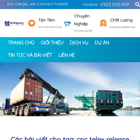
Y
our cargo, we connect beliefs
Hotline:
0903.309.909
Chuyên
Tận Tâm
Chất Lượng
Nghiệp
Giá ổn định nhất thị trường
Đồng hành cùng khách hàng
Tốt và hiệu quả nhất
TRANG CHỦ
GIỚI THIỆU
DỊCH VỤ
DỰ ÁN
TIN TỨC VÀ BÀI VIẾT
LIÊN HỆ
<
>
Các bài viết cho tag: cnc telex release