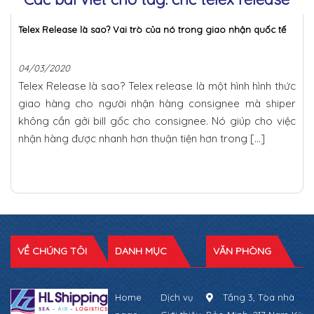
Telex Release là sao? Vai trò của nó trong giao nhận quốc tế
04/03/2020
Telex Release là sao? Telex release là một hình hình thức
giao hàng cho người nhận hàng consignee mà shiper
không cần gởi bill gốc cho consignee. Nó giúp cho việc
nhận hàng được nhanh hơn thuận tiện hơn trong […]
VỀ CHÚNG TÔI
DANH MỤC
VĂN PHÒNG
Home
Dịch vụ
Tầng 3, Tòa nhà