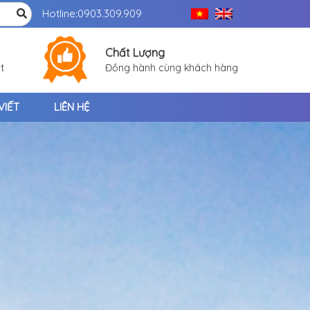
Hotline:
0903.309.909
Chất Lượng
t
Đồng hành cùng khách hàng
VIẾT
LIÊN HỆ