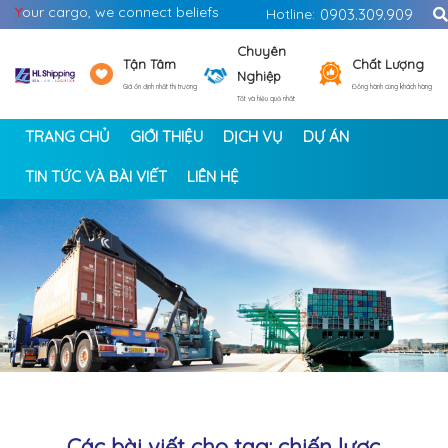
Y
our cargo, we connect beliefs
Hotline:
0903.309.909
Chuyên
Tận Tâm
Chất Lượng
Nghiệp
Giá ổn định nhất thị trường
Đồng hành cùng khách hàng
Tốt và hiệu quả nhất
TRANG CHỦ
GIỚI THIỆU
DỊCH VỤ
DỰ ÁN
TIN TỨC VÀ BÀI VIẾT
LIÊN HỆ
<
>
Các bài viết cho tag: chiến lược