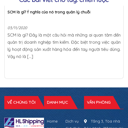
SCM là gì? Ý nghĩa của nó trong quản lý chuỗi
03/11/2020
SCM là gì? Đây là một câu hỏi mà những ai quan tâm đến
quản trị doanh nghiệp tìm kiếm. Đặc biệt trong việc quản
lý hoạt động sản xuất hàng hóa đến tay người tiêu dùng.
Vậy nó là […]
VỀ CHÚNG TÔI
DANH MỤC
VĂN PHÒNG
Home
Dịch vụ
Tầng 3, Tòa nhà