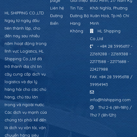
page
Giới thiệu
Bảo Minh, 217 Nam Kỳ
Liên hệ
Tin Tức
Khởi Nghĩa, Phường
HL SHIPPING CO.,LTD
Đường
Đường Bộ
Xuân Hoà, Tp.Hồ Chí
Ngay từ ngày đầu
Biển
Hàng
Minh
tiên thành lập, cho
Không
HL Shipping
đến nay sau nhiều
Co.,Ltd
năm hoạt động trong
- +84 28 39956117 -
lĩnh vực Logistics, HL
22169288 - 22169388 -
Shipping Co.,Ltd đã
22171588 - 22171688 -
trở thành địa chỉ tin
22427988
cậy cung cấp dịch vụ
FAX: +84 28 39956118 /
logistics và đại lý
39954943
hàng hải cho các chủ
hàng, chủ tàu lớn
info@hlshipping.com
trong và ngoài nước.
Thứ 2-6 (8h-18h) /
Các dịch vụ mạnh của
Thứ 7 (8h-12h)
chúng tôi phải kể đến
là dịch vụ vận tải, vận
chuyển hàng siêu