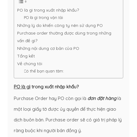
PO là gì trong xuất nhập khẩu?
PO là gì trong vận tải
Những lý do khiến công ty nên sử dụng PO
Purchase order thường được dùng trong những
vấn đề gì?
Những nội dung cơ bản của PO
Tổng kết
Về chúng tôi
Có thể bạn quan tâm:
PO là gì
trong xuất nhập khẩu?
Purchase Order hay PO còn gọi là
đơn đặt hàng
là
một loại giấy tờ được ủy quyền để thực hiện giao
dịch buôn bán. Purchase order sẽ có giá trị pháp lý
ràng buộc khi người bán đồng ý.