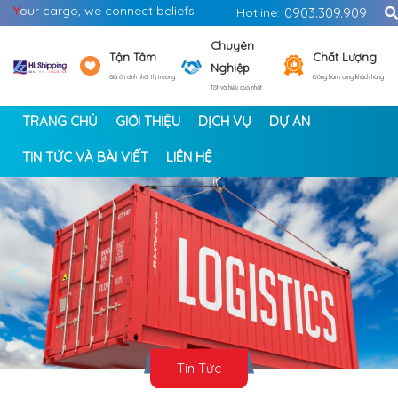
Y
our cargo, we connect beliefs
Hotline:
0903.309.909
Chuyên
Tận Tâm
Chất Lượng
Nghiệp
Giá ổn định nhất thị trường
Đồng hành cùng khách hàng
Tốt và hiệu quả nhất
TRANG CHỦ
GIỚI THIỆU
DỊCH VỤ
DỰ ÁN
TIN TỨC VÀ BÀI VIẾT
LIÊN HỆ
<
>
Tin Tức