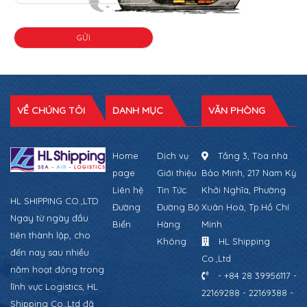
VỀ CHÚNG TÔI
DANH MỤC
VĂN PHÒNG
Home
Dịch vụ
Tầng 3, Tòa nhà
page
Giới thiệu
Bảo Minh, 217 Nam Kỳ
Liên hệ
Tin Tức
Khởi Nghĩa, Phường
HL SHIPPING CO.,LTD
Đường
Đường Bộ
Xuân Hoà, Tp.Hồ Chí
Ngay từ ngày đầu
Biển
Hàng
Minh
tiên thành lập, cho
Không
HL Shipping
đến nay sau nhiều
Co.,Ltd
năm hoạt động trong
- +84 28 39956117 -
lĩnh vực Logistics, HL
22169288 - 22169388 -
Shipping Co.,Ltd đã