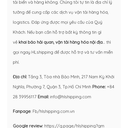
tải biển và hàng không. Chúng tôi tự tin là địa chỉ lý
tưởng để cung cấp các dịch vụ vận tải hàng hóa,
logistics. Đáp ứng được mọi yêu cầu của Quý
Khách. Nếu bạn cần hỗ trợ bất kỳ thông tin gì
về
khai báo hải quan
,
vận tải hàng hóa nội địa
… thì
gọi ngay HLshipping để được hỗ trợ và tư vấn miễn
phí.
Địa chỉ:
Tầng 3, Tòa nhà Bảo Minh, 217 Nam Kỳ Khởi
Nghĩa, Phường 7, Quận 3, Tp.Hồ Chí Minh
Phone:
+84
28 39956117
Email:
info@hlshipping.com
Fanpage
:
Fb/hlshipping.com.vn
Google review
:
https://g.page/hlshipping?gm