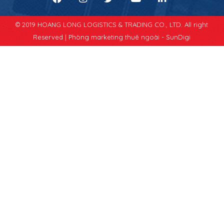
© 2019 HOANG LONG LOGISTICS & TRADING CO., LTD. All right
Reserved |
Phòng marketing thuê ngoài - SunDigi