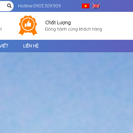
Hotline:
0903.309.909
Chất Lượng
t
Đồng hành cùng khách hàng
VIẾT
LIÊN HỆ