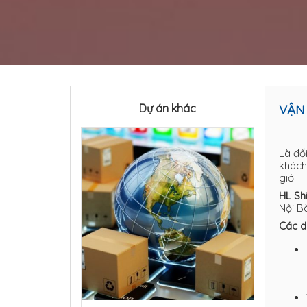
Dự án khác
VẬN
Là đố
khách
giới.
HL Sh
Nội B
Các d