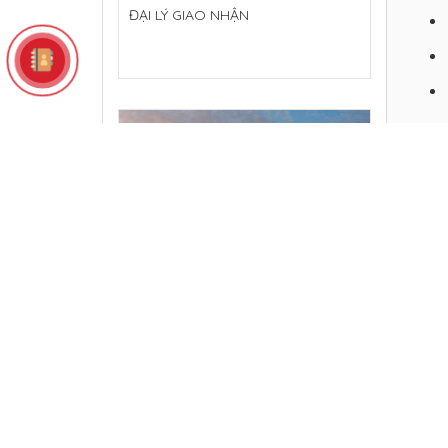
ĐẠI LÝ GIAO NHẬN
Với p
cho q
nhanh
(84-4
expor
trình
khách
VẬN TẢI ĐƯỜNG BỘ
không