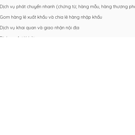
Dịch vụ phát chuyển nhanh (chứng từ, hàng mẫu, hàng thương p
Gom hàng lẻ xuất khẩu và chia lẻ hàng nhập khẩu
Dịch vụ khai quan và giao nhận nội địa
Dịch vụ đại lý hải quan
Đại lý bán cước và hợp đồng vận chuyển với nhiều hãng hàng không
TG, VN, BA...
hương châm hoạt động "Nhanh Chóng, Chuyên nghiệp, Chính xác 
uý khách hàng dịch vụ giao nhận chuyên nghiệp với chất lượng tố
 chóng trong khâu vận chuyển và Hiệu quả với phương thức vận c
3) 7322784 - (84-43) 7322864) Fax: (84-43) 7322107
Email:
info@h
t@hllogistics.com (Generals) csv-ae@hllogistics.com (Operati
 đảm bảo và giá cước phù hợp, đúng theo yêu cầu riêng của từng 
 hàng chuyên nghiệp và nhiều kinh nghiệm trong việc xử lý nhanh 
, khả năng giữ chỗ ngay cả trong những mùa cao điểm. Các dịch 
Đại lý bán cước và hợp đồng vận chuyển với nhiều hãng hàng không 