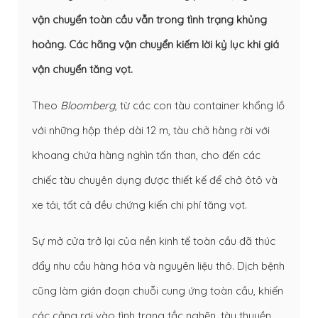
vận chuyển toàn cầu vẫn trong tình trạng khủng
hoảng. Các hãng vận chuyển kiếm lời kỷ lục khi giá
vận chuyển tăng vọt.
Theo
Bloomberg
, từ các con tàu container khổng lồ
với những hộp thép dài 12 m, tàu chở hàng rời với
khoang chứa hàng nghìn tấn than, cho đến các
chiếc tàu chuyên dụng được thiết kế để chở ôtô và
xe tải, tất cả đều chứng kiến chi phí tăng vọt.
Sự mở cửa trở lại của nền kinh tế toàn cầu đã thúc
đẩy nhu cầu hàng hóa và nguyên liệu thô. Dịch bệnh
cũng làm gián đoạn chuỗi cung ứng toàn cầu, khiến
các cảng rơi vào tình trạng tắc nghẽn, tàu thuyền