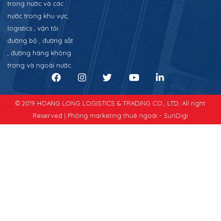
trong nước và các
nước trong khu vực,
logistics , vận tải
đường bộ , đường sắt
, đường hàng không
trong và ngoài nước.
© 2019 HOANG LONG LOGISTICS & TRADING CO., LTD. All right
Reserved |
Phòng marketing thuê ngoài - SunDigi