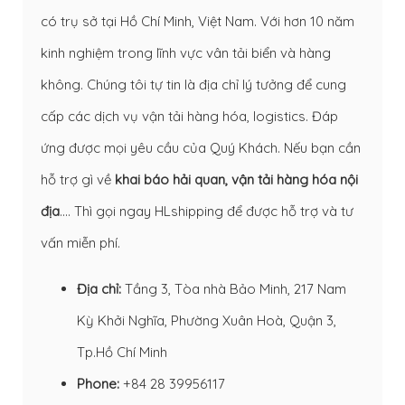
có trụ sở tại Hồ Chí Minh, Việt Nam. Với hơn 10 năm
kinh nghiệm trong lĩnh vực vân tải biển và hàng
không. Chúng tôi tự tin là địa chỉ lý tưởng để cung
cấp các dịch vụ vận tải hàng hóa, logistics. Đáp
ứng được mọi yêu cầu của Quý Khách. Nếu bạn cần
hỗ trợ gì về
khai báo hải quan
,
vận tải hàng hóa nội
địa
…. Thì gọi ngay HLshipping để được hỗ trợ và tư
vấn miễn phí.
Địa chỉ:
Tầng 3, Tòa nhà Bảo Minh, 217 Nam
Kỳ Khởi Nghĩa, Phường Xuân Hoà, Quận 3,
Tp.Hồ Chí Minh
Phone:
+84 28 39956117