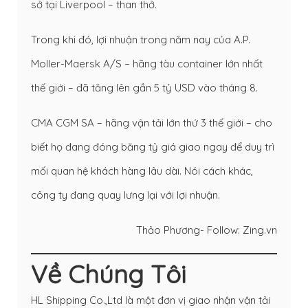
sở tại Liverpool – than thở.
Trong khi đó, lợi nhuận trong năm nay của A.P.
Moller-Maersk A/S – hãng tàu container lớn nhất
thế giới – đã tăng lên gần 5 tỷ USD vào tháng 8.
CMA CGM SA – hãng vận tải lớn thứ 3 thế giới – cho
biết họ đang đóng băng tỷ giá giao ngay để duy trì
mối quan hệ khách hàng lâu dài. Nói cách khác,
công ty đang quay lưng lại với lợi nhuận.
Thảo Phương- Follow:
Zing.vn
Về Chúng Tôi
HL Shipping Co.,Ltd là một đơn vị giao nhận vận tải