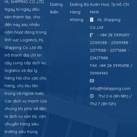
HL SHIPPING CO.,LTD
Đường
Đường Bộ
Xuân Hoà, Tp.Hồ Chí
Ngay từ ngày đầu
Biển
Hàng
Minh
tiên thành lập, cho
Không
HL Shipping
đến nay sau nhiều
Co.,Ltd
năm hoạt động trong
- +84 28 39956117 -
lĩnh vực Logistics, HL
22169288 - 22169388 -
Shipping Co.,Ltd đã
22171588 - 22171688 -
trở thành địa chỉ tin
22427988
cậy cung cấp dịch vụ
FAX: +84 28 39956118 /
logistics và đại lý
39954943
hàng hải cho các chủ
hàng, chủ tàu lớn
info@hlshipping.com
trong và ngoài nước.
Thứ 2-6 (8h-18h) /
Các dịch vụ mạnh của
Thứ 7 (8h-12h)
chúng tôi phải kể đến
là dịch vụ vận tải, vận
chuyển hàng siêu
trường siêu trọng