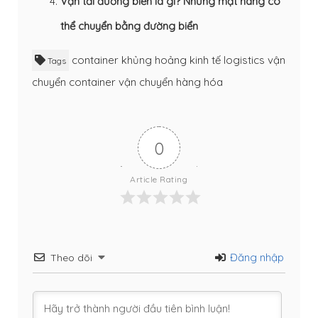
Vận tải đường biển là gì? Những mặt hàng có
thể chuyển bằng đường biển
container
khủng hoảng
kinh tế
logistics
vận
Tags
chuyển container
vận chuyển hàng hóa
0
Article Rating
Đăng nhập
Theo dõi