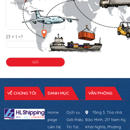
23 + 1 =?
VỀ CHÚNG TÔI
DANH MỤC
VĂN PHÒNG
Home
Dịch vụ
Tầng 3, Tòa nhà
page
Giới thiệu
Bảo Minh, 217 Nam Kỳ
Liên hệ
Tin Tức
Khởi Nghĩa, Phường