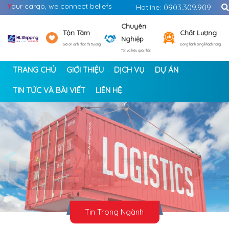
Y
our cargo, we connect beliefs
Hotline:
0903.309.909
Chuyên
Tận Tâm
Chất Lượng
Nghiệp
Giá ổn định nhất thị trường
Đồng hành cùng khách hàng
Tốt và hiệu quả nhất
TRANG CHỦ
GIỚI THIỆU
DỊCH VỤ
DỰ ÁN
TIN TỨC VÀ BÀI VIẾT
LIÊN HỆ
<
>
Tin Trong Ngành