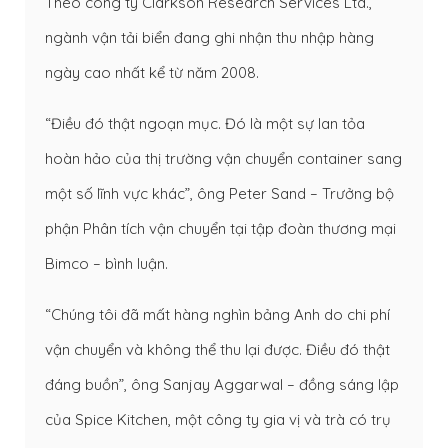
Theo công ty Clarkson Research Services Ltd.,
ngành vận tải biển đang ghi nhận thu nhập hàng
ngày cao nhất kể từ năm 2008.
“Điều đó thật ngoạn mục. Đó là một sự lan tỏa
hoàn hảo của thị trường
vận chuyển container
sang
một số lĩnh vực khác”, ông Peter Sand – Trưởng bộ
phận Phân tích vận chuyển tại tập đoàn thương mại
Bimco – bình luận.
“Chúng tôi đã mất hàng nghìn bảng Anh do chi phí
vận chuyển và không thể thu lại được. Điều đó thật
đáng buồn”, ông Sanjay Aggarwal – đồng sáng lập
của Spice Kitchen, một công ty gia vị và trà có trụ