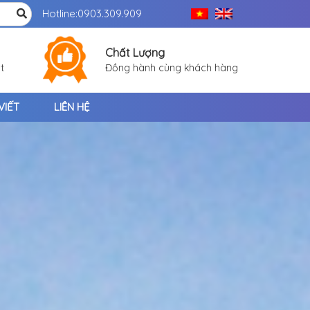
Hotline:
0903.309.909
Chất Lượng
t
Đồng hành cùng khách hàng
VIẾT
LIÊN HỆ