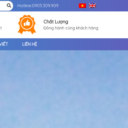
Hotline:
0903.309.909
Chất Lượng
t
Đồng hành cùng khách hàng
VIẾT
LIÊN HỆ